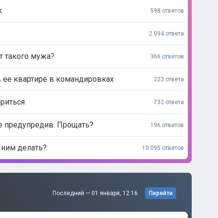
к
598 ответов
2 094 ответа
т такого мужа?
366 ответов
в ее квартире в командировках
223 ответа
ириться
732 ответа
не предупредив. Прощать?
196 ответов
 ним делать?
10 095 ответов
Последний —
01 января, 12:16
Перейти