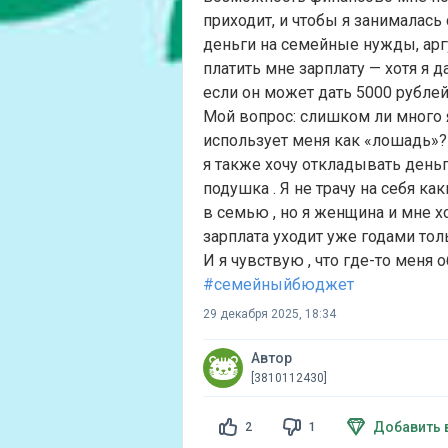
приходит, и чтобы я занималась
деньги на семейные нужды, арг
платить мне зарплату — хотя я д
если он может дать 5000 рублей,
Мой вопрос: слишком ли много 
использует меня как «лошадь»?
я также хочу откладывать деньг
подушка . Я не трачу на себя ка
в семью , но я женщина и мне хо
зарплата уходит уже годами тол
И я чувствую , что где-то меня 
#семейныйбюджет
29 декабря 2025, 18:34
Автор
[3810112430]
Добавить 
2
1