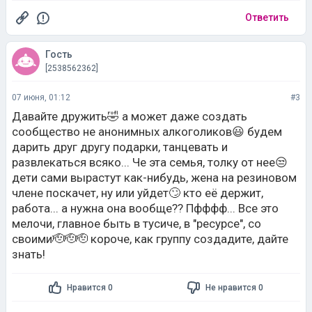
Ответить
Гость
[2538562362]
07 июня, 01:12
#3
Давайте дружить🤣 а может даже создать
сообщество не анонимных алкоголиков😃 будем
дарить друг другу подарки, танцевать и
развлекаться всяко... Че эта семья, толку от нее😒
дети сами вырастут как-нибудь, жена на резиновом
члене поскачет, ну или уйдет🙄 кто её держит,
работа... а нужна она вообще?? Пфффф... Все это
мелочи, главное быть в тусиче, в "ресурсе", со
своими🫡🫡🫡 короче, как группу создадите, дайте
знать!
Нравится 0
Не нравится 0