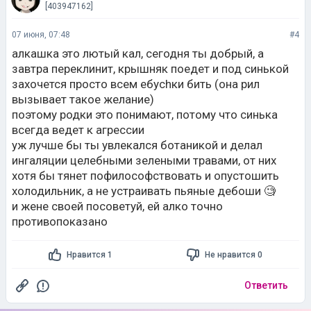
[403947162]
07 июня, 07:48
#4
алкашка это лютый кал, сегодня ты добрый, а
завтра переклинит, крышняк поедет и под синькой
захочется просто всем eбychки бить (она рил
вызывает такое желание)
поэтому родки это понимают, потому что синька
всегда ведет к агрессии
уж лучше бы ты увлекался ботаникой и делал
ингаляции целебными зелеными травами, от них
хотя бы тянет пофилософствовать и опустошить
холодильник, а не устраивать пьяные дебоши 🧐
и жене своей посоветуй, ей алко точно
противопоказано
Нравится 1
Не нравится 0
Ответить