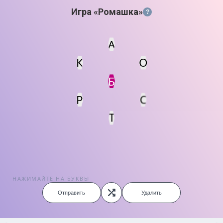
Игра «Ромашка»
?
А
О
К
Статус
Мин. кол-во очков
Б
Р
С
Т
НАЖИМАЙТЕ НА БУКВЫ
Отправить
Удалить