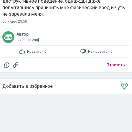
деструктивное поведение, однажды даже
попытавшись причинить мне физический вред и чуть
не зарезала меня.
06 июня, 23:58
Автор
[2730381288]
Нравится 0
Не нравится 0
Ответить
Добавить в избранное
Тема в избранном