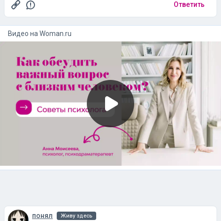
Ответить
Видео на
woman.ru
понял
Живу здесь