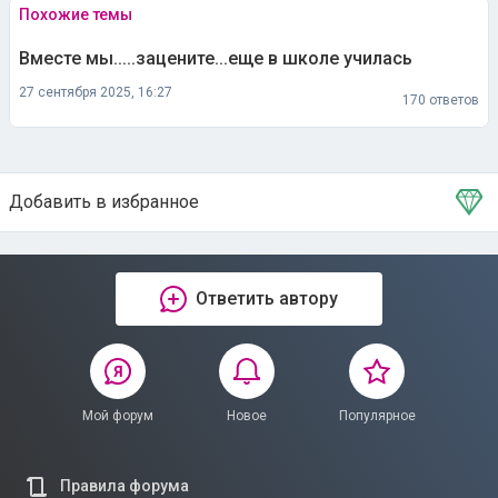
Похожие темы
Вместе мы.....зацените...еще в школе училась
27 сентября 2025, 16:27
170 ответов
Добавить в избранное
Тема в избранном
Ответить автору
Мой форум
Новое
Популярное
Правила форума