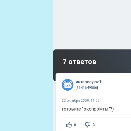
7 ответов
интересуюсЪ
[3641649586]
22 октября 2009, 11:07
готовите "экспромты"?)
0
0