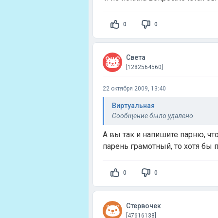
0
0
Света
[1282564560]
22 октября 2009, 13:40
Виртуальная
Сообщение было удалено
А вы так и напишите парню, чт
парень грамотный, то хотя бы 
0
0
Стервочек
[47616138]