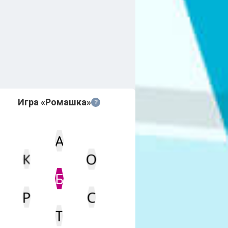
Игра «Ромашка»
?
А
К
О
Статус
Мин. кол-во очков
Б
Р
С
Т