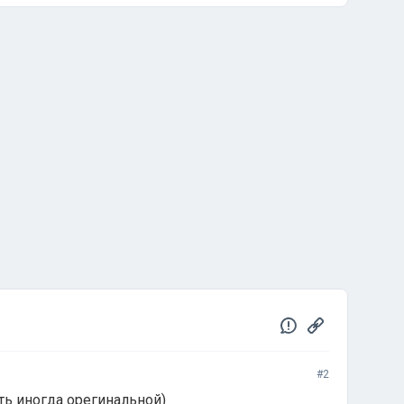
#2
ыть иногда орегинальной)