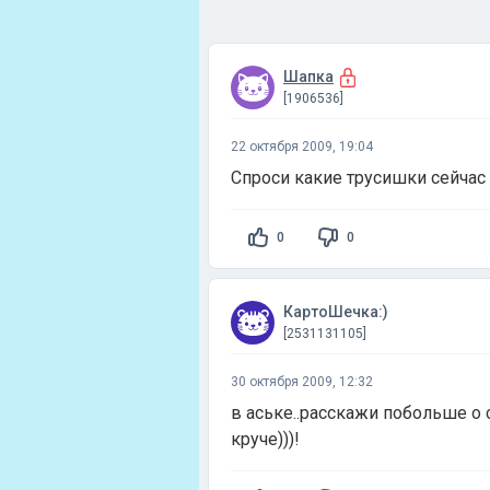
Шапка
[1906536]
22 октября 2009, 19:04
Спроси какие трусишки сейчас 
0
0
КартоШечка:)
[2531131105]
30 октября 2009, 12:32
в аське..расскажи побольше о 
круче)))!