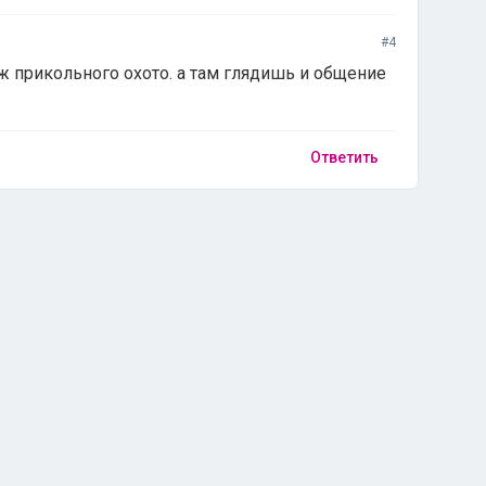
#4
ж прикольного охото. а там глядишь и общение
Ответить