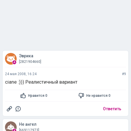
Эврика
[2821904660]
24 мая 2008, 16:24
#9
ciane :))) Реалистичный вариант
Нравится 0
Не нравится 0
Ответить
Не ангел
[669112973]