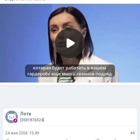
Лота
[3581876524]
24 мая 2008, 15:49
#4