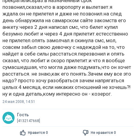
прекратилисьраз.в назначенный срок
позвонил,сказал,что в аэропорту и вылетает.я
ждала.он не прилетел и даже не позвонил.на след
день обнаружила на самарском сайте закомств его
анкету.через 2 дня написал смс, что билет купил
безумно любит и через 4 дня прилетит.естесственно
не прилетел.опять замолчал.я скинула смс, мол,
совсем забыл свою девочку с надеждой на то, что
найдет в себе силы расстаться.перезвонил и опять
сказал, что любит и скоро прилетит.и что я вообще
сумасшедшая, что могла даже подумать,что он хочет
расстаться. не знаю,как его понять.Зачем ему все это
надо? просто хочу разобраться зачем напрягаться
целых 4 месяца, если никаких отношений не хочешь?!
ну и одна деталь,кому интересно он - козерог.
24 мая 2008, 14:51
Гость
[4132147668]
Нравится 0
Не нравится 0