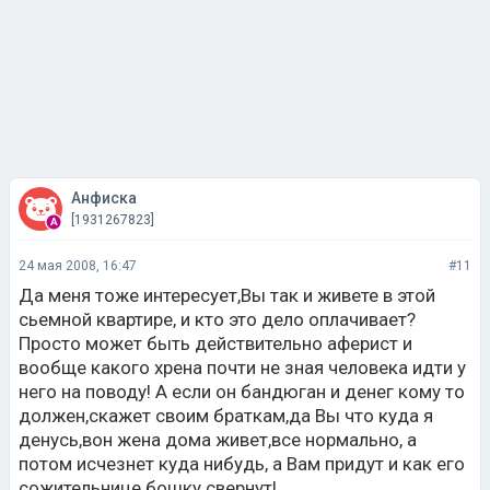
Анфиска
[1931267823]
24 мая 2008, 16:47
#11
Да меня тоже интересует,Вы так и живете в этой
сьемной квартире, и кто это дело оплачивает?
Просто может быть действительно аферист и
вообще какого хрена почти не зная человека идти у
него на поводу! А если он бандюган и денег кому то
должен,скажет своим браткам,да Вы что куда я
денусь,вон жена дома живет,все нормально, а
потом исчезнет куда нибудь, а Вам придут и как его
сожительнице бошку свернут!