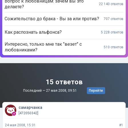
Вопрос к любовницам: зачем вы это
22 140 ответов
делаете?
Сожительство до брака - Вы за или против?
707 ответов
Как распознать альфонса?
5 228 ответов
Интересно, только мне так "везет" с
510 ответов
любовниками?
15 ответов
Последний —
27 мая 2008, 09:51
Перейти
самарчанка
[472050342]
24 мая 2008, 15:31
#1