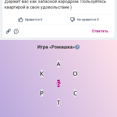
Держит вас как запасной аэродром. Пользуйтесь
квартирой в свое удовольствие )
Нравится 0
Не нравится 0
Ответить
Игра «Ромашка»
?
А
К
О
Статус
Мин. кол-во очков
Б
Р
С
Т