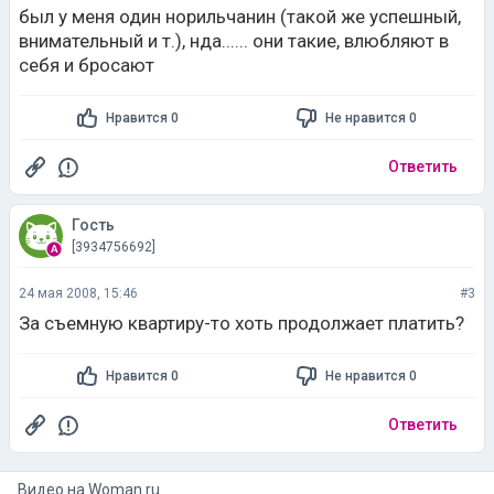
был у меня один норильчанин (такой же успешный,
внимательный и т.), нда...... они такие, влюбляют в
себя и бросают
Нравится 0
Не нравится 0
Ответить
Гость
[3934756692]
24 мая 2008, 15:46
#3
За съемную квартиру-то хоть продолжает платить?
Нравится 0
Не нравится 0
Ответить
Видео на
woman.ru