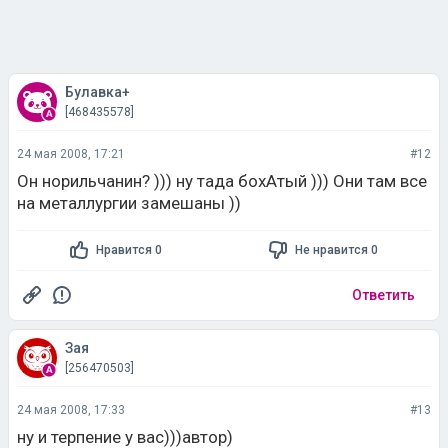
Булавка+
[468435578]
24 мая 2008, 17:21
#12
Он норильчанин? ))) ну тада бохАтый ))) Они там все
на металлургии замешаны ))
Нравится 0
Не нравится 0
Ответить
Зая
[256470503]
24 мая 2008, 17:33
#13
ну и терпение у вас)))автор)