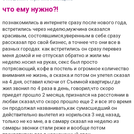
что ему нужно?!
познакомились в интернете сразу после нового года,
встретились через неделю,мужчина оказался
красивым, состоявшимся,уверенным в себе.сразу
рассказал про свой бизнес, а точнее что они все в
разных городах. как встретились он сразу перевез
меня домой и не отпускал обратно.и жили мы
неделю.носил на руках, секс был просто
потрясающий, кофе в постель и огромное количество
внимания.не жизнь, а сказка.и потом он улетел.сказал
на 4 дня, оставил ключи от Съемной квартиры,где
жил.звонил по 4 раза в день, говорил,что скоро
приедет.прошло 2 месяца, признался на расстоянии в
любви.сказал,что скоро.прошло еще 2 и все это время
он продолжал названивать,как сумасшедший.он
действительно вылетел из норильска 3 нед назад,
только не ко мне, а в самару.сказал на неделю.из
самары звонки стали реже и вообще потом