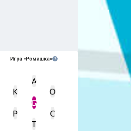
Игра «Ромашка»
?
А
К
О
Статус
Мин. кол-во очков
Б
С
Р
Т