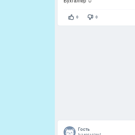
Бухгалтер ☺️
0
0
Гость