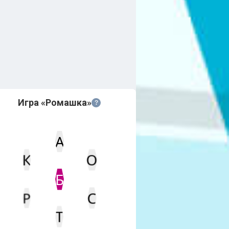
Игра «Ромашка»
?
А
К
О
Статус
Мин. кол-во очков
Б
Р
С
Т