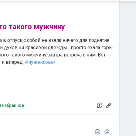
го такого мужчину
в отпуск,с собой не взяла ничего для поднятия
и духов,ни красивой одежды....просто ехала горы
ного такого мужчину,завтра встреча с ним. Вот
ь и вперед.
#нуженсовет
в избранное