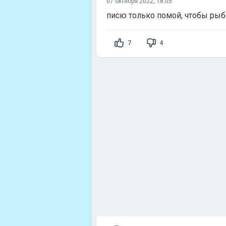
07 октября 2022, 18:05
писю только помой, чтобы рыбо
7
4