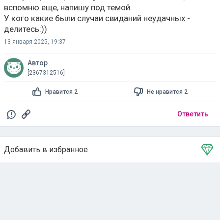
вспомню еще, напишу под темой.
У кого какие были случаи свиданий неудачных -
делитесь:))
13 января 2025, 19:37
Автор
[2367312516]
Нравится 2
Не нравится 2
Ответить
Добавить в избранное
Тема в избранном