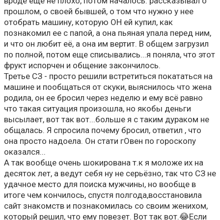
вроде ещё не плохо, потом началось: рассказывал о
прошлом, о своей бывшей, о том что нужно у нее
отобрать машину, которую ОН ей купил, как
познакомил ее с папой, а она пьяная упала перед ним,
и что он любит её, а она им вертит. В общем загрузил
по полной, потом еще списывались...я поняла, что этот
фрукт испорчен и общение закончилось.
Третье СЗ - просто решили встретиться покататься на
машине и пообщаться от скуки, выяснилось что жена
родила, он ее бросил через неделю и ему всё равно
что такая ситуация произошла, но якобы деньги
высылает, вот так вот...больше я с таким дураком не
общалась. Я спросила почему бросил, ответил , что
она просто надоела. Он стати гОвен по гороскопу
оказался...
А так вообще очень шокирована т.к я моложе их на
десяток лет, а ведут себя ну не серьёзно, так что СЗ не
удачное место для поиска мужчины, но вообще в
итоге чем кончилось, спустя полгода,восстановила
сайт знакомств и познакомилась со своим женихом,
который решил, что ему повезет. Вот так вот.😂Если