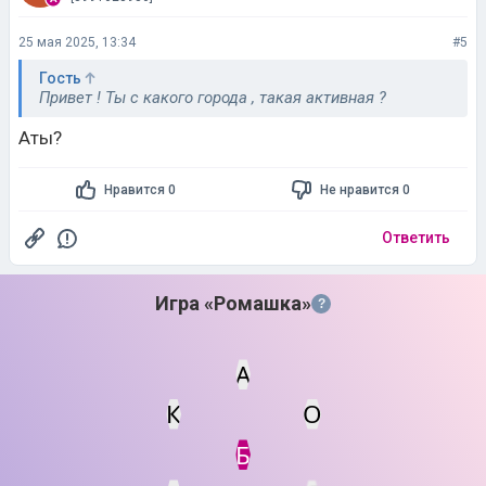
25 мая 2025, 13:34
#5
Гость
Привет ! Ты с какого города , такая активная ?
Аты?
Нравится 0
Не нравится 0
Ответить
Игра «Ромашка»
?
А
К
О
Статус
Мин. кол-во очков
Б