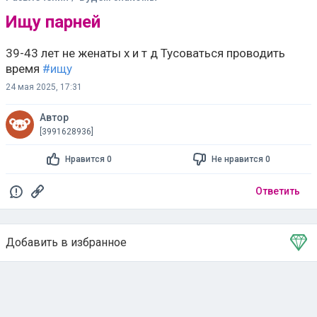
Ищу парней
39-43 лет не женаты х и т д Тусоваться проводить
время
#ищу
24 мая 2025, 17:31
Автор
[3991628936]
Нравится 0
Не нравится 0
Ответить
Добавить в избранное
Тема в избранном