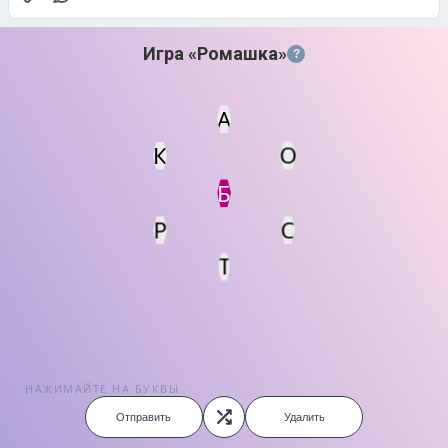
Игра «Ромашка»
?
А
К
О
Статус
Мин. кол-во очков
Б
Р
С
Т
НАЖИМАЙТЕ НА БУКВЫ
Отправить
Удалить