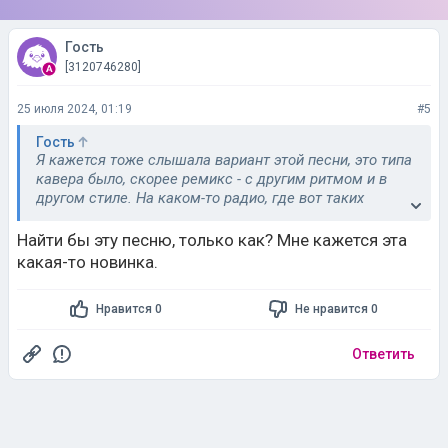
Гость
[3120746280]
25 июля 2024, 01:19
#5
Гость
Я кажется тоже слышала вариант этой песни, это типа
кавера было, скорее ремикс - с другим ритмом и в
другом стиле. На каком-то радио, где вот таких
перепевок известных песен в другом стиле полно, не
помню волну.
Найти бы эту песню, только как? Мне кажется эта
какая-то новинка.
Нравится 0
Не нравится 0
Ответить