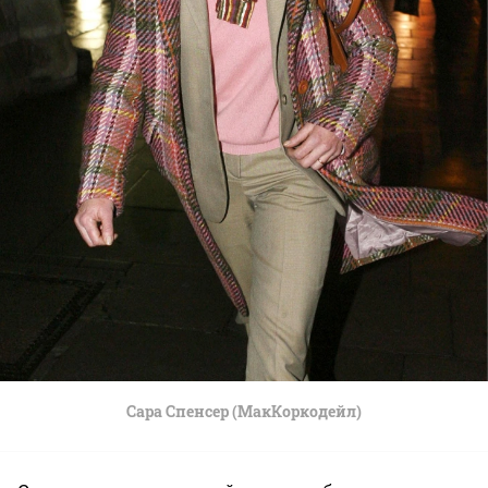
Сара Спенсер (МакКоркодейл)