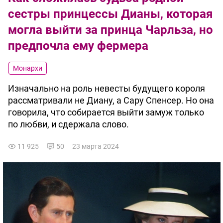
сестры принцессы Дианы, которая
могла выйти за принца Чарльза, но
предпочла ему фермера
Монархи
Изначально на роль невесты будущего короля
рассматривали не Диану, а Сару Спенсер. Но она
говорила, что собирается выйти замуж только
по любви, и сдержала слово.
11 925
50
23 марта 2024