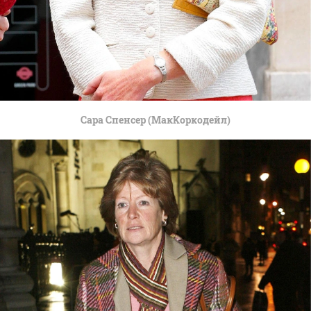
Сара Спенсер (МакКоркодейл)