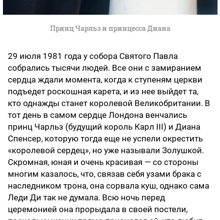
Принц Чарльз и принцесса Диана
29 июля 1981 года у собора Святого Павла
собрались тысячи людей. Все они с замиранием
сердца ждали момента, когда к ступеням церкви
подъедет роскошная карета, и из нее выйдет та,
кто однажды станет королевой Великобритании. В
тот день в самом сердце Лондона венчались
принц Чарльз (будущий король Карл III) и Диана
Спенсер, которую тогда еще не успели окрестить
«королевой сердец», но уже называли Золушкой.
Скромная, юная и очень красивая — со стороны
многим казалось, что, связав себя узами брака с
наследником трона, она сорвала куш, однако сама
Леди Ди так не думала. Всю ночь перед
церемонией она прорыдала в своей постели,