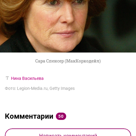
Сара Спенсер (МакКоркодейл)
Нина Васильева
Фото: Legion-Media.ru, Getty Images
Комментарии
50
Написать комментарий