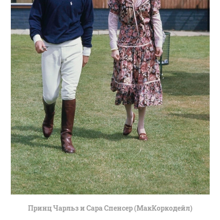
Принц Чарльз и Сара Спенсер (МакКоркодейл)