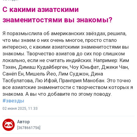
С какими азиатскими
знаменитостями вы знакомы?
Я поразмыслила об американских звёздах, решила,
что мы знаем о них очень многое, просто стало
интересно, с какими азиатскими знаменитостями вы
знакомы. Творчество азиатов до сих пор слишком
локально, если не считать индийских. Например: Ким
Тэхен, Димаш Кудайберген, Чоу Юньфат, Джеки Чан,
Санёп Ён, Мишель Йео, Лим Суджон, Дина
Тасбулатова, Лю Ифэй, Пранприя Манобан. Это точно
все азиатские знаменитости с творчеством которых я
знакома. А вы что добавите по этому поводу.
#звезды
02 июня 2025, 11:33
Автор
[3678661756]