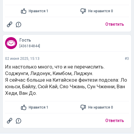
Нравится 1
Не нравится 0
Ответить
Гость
[436184844]
02 июня 2025, 15:13
#3
Их настолько много, что и не перечислить.
Соджунги, Лидонук, Кимбом, Лиджун.
Я сейчас больше на Китайское фентези подсела: Ло
юньси, Байлу, Сюй Кай, Сяо Чжань, Сун Чженни, Ван
Хеди, Ван До.
Нравится 1
Не нравится 0
Ответить