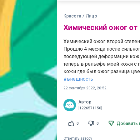
/
Красота
Лицо
Химический ожог от 
Химический ожог второй степен
Прошло 4 месяца после сильно
последующей деформации кожи 
теперь в рельефе моей кожи с 
кожи где был ожог разница цвет
#внешность
22 сентября 2022, 20:52
Автор
[1226571150]
Добавить 
0
0
Ответить автору