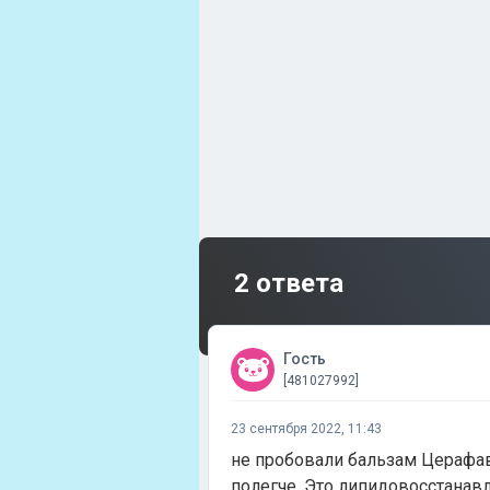
2 ответа
Гость
[481027992]
23 сентября 2022, 11:43
не пробовали бальзам Церафав
полегче. Это липидовосстанав