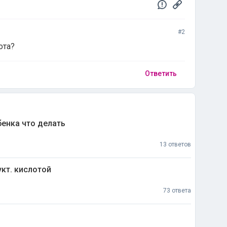
#2
ота?
Ответить
бенка что делать
13 ответов
укт. кислотой
73 ответа