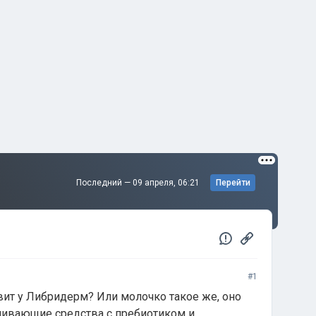
Последний —
09 апреля, 06:21
Перейти
#1
ит у Либридерм? Или молочко такое же, оно
ливающие средства с пребиотиком и