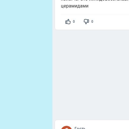
церамидами
0
0
Гость