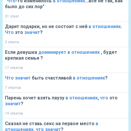
"
Что
-то изменилось
в
отношениях
...все не так, как
было до сих пор"
31 ответ
Дарит подарки, но не состоит с ней
в
отношениях
.
Что
это
значит
?
3 ответа
Если девушка
доминирует
в
отношениях
, будет
крепкая семья ?
17 ответов
Что
значит
быть счастливой
в
отношениях
?
7 ответов
Парень хочет взять паузу
в
отношениях
,
что
это
значит
?
19 ответов
Сказал не ставь секс на первое место
в
отношениях
,
что
значит
?