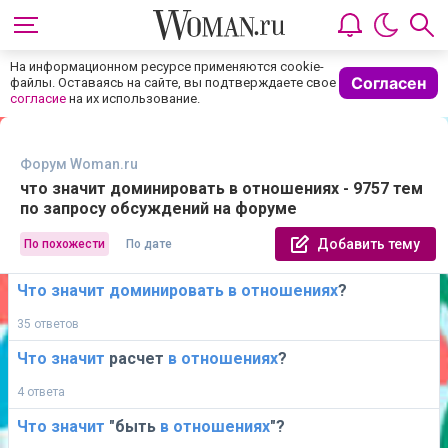
На информационном ресурсе применяются cookie-
Согласен
файлы. Оставаясь на сайте, вы подтверждаете свое
согласие
на их использование.
Форум Woman.ru
что значит доминировать в отношениях - 9757 тем
по запросу обсуждений на форуме
Добавить тему
По похожести
По дате
Что
значит
доминировать
в
отношениях
?
35 ответов
Что
значит
расчет
в
отношениях
?
4 ответа
Что
значит
"быть
в
отношениях
"?