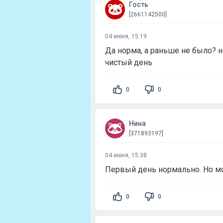
Гость
[2661142500]
04 июня, 15:19
Да норма, а раньше не было? н
чистый день
0
0
Нина
[371893197]
04 июня, 15:38
Первый день нормально. Но мо
0
0