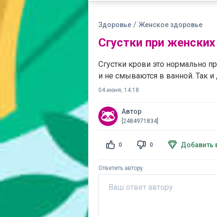
/
Здоровье
Женское здоровье
Сгустки при женских
Сгустки крови это нормально п
и не смываются в ванной. Так 
04 июня, 14:18
Автор
[2484971834]
Добавить 
0
0
Ответить автору