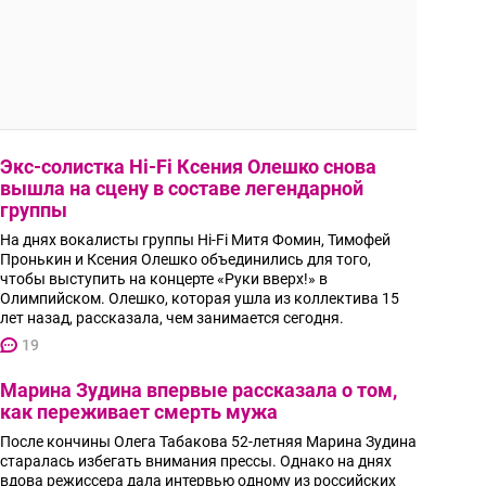
Экс-солистка Hi-Fi Ксения Олешко снова
вышла на сцену в составе легендарной
группы
На днях вокалисты группы Hi-Fi Митя Фомин, Тимофей
Пронькин и Ксения Олешко объединились для того,
чтобы выступить на концерте «Руки вверх!» в
Олимпийском. Олешко, которая ушла из коллектива 15
лет назад, рассказала, чем занимается сегодня.
19
Марина Зудина впервые рассказала о том,
как переживает смерть мужа
После кончины Олега Табакова 52-летняя Марина Зудина
старалась избегать внимания прессы. Однако на днях
вдова режиссера дала интервью одному из российских