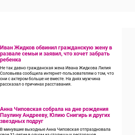
Иван Жидков обвинил гражданскую жену в
развале семьи и заявил, что хочет забрать
ребенка
Не так давно гражданская жена Ивана Жидкова Лилия
Соловьева сообщила интернет-пользователям о том, что
они с актером больше не вместе. На днях мужчина
рассказал о причинах расставания.
Анна Чиповская собрала на дне рождения
Паулину Андрееву, Юлию Снигирь и других
звездных подруг
В минувшие выходные Анна Чиповская отпраздновала
свое 31-летие в одном из столичных ресторанов.