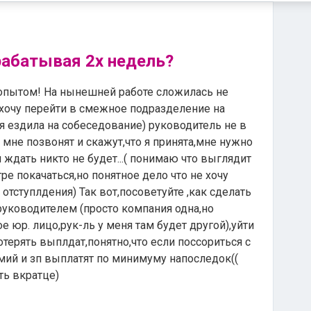
рабатывая 2х недель?
опытом! На нынешней работе сложилась не
,хочу перейти в смежное подразделение на
я ездила на собеседование) руководитель не в
о мне позвонят и скажут,что я принята,мне нужно
 ждать никто не будет...( понимаю что выглядит
тре покачаться,но понятное дело что не хочу
отступлдения) Так вот,посоветуйте ,как сделать
 руководителем (просто компания одна,но
 юр. лицо,рук-ль у меня там будет другой),уйти
отерять выплдат,понятно,что если поссориться с
ий и зп выплатят по минимуму напоследок((
ть вкратце)