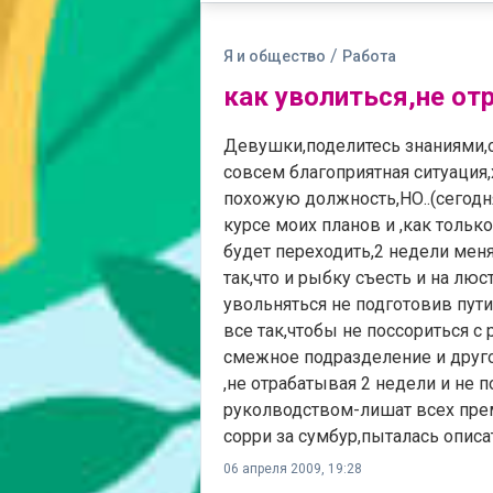
/
Я и общество
Работа
как уволиться,не от
Девушки,поделитесь знаниями,
совсем благоприятная ситуация
похожую должность,НО..(сегодн
курсе моих планов и ,как тольк
будет переходить,2 недели меня
так,что и рыбку съесть и на люс
увольняться не подготовив пути 
все так,чтобы не поссориться с
смежное подразделение и другое
,не отрабатывая 2 недели и не п
руколводством-лишат всех прем
сорри за сумбур,пыталась описа
06 апреля 2009, 19:28