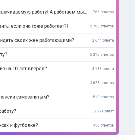
лачиваемую работу! А работаем мы...
786 ответов
ь, если она тоже работает?!
2 705 ответов
видеть своих жен работающими?
2 644 ответа
ту?
5 210 ответов
ия на 10 лет вперёд?
3 183 ответа
4 626 ответов
 пенсии самозанятым?
513 ответов
работу?
2 271 ответ
нсах и футболке?
450 ответов