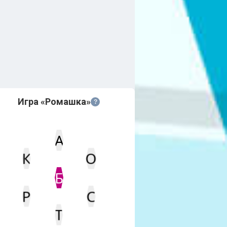
Игра «Ромашка»
?
А
К
О
Статус
Мин. кол-во очков
Б
Р
С
Т