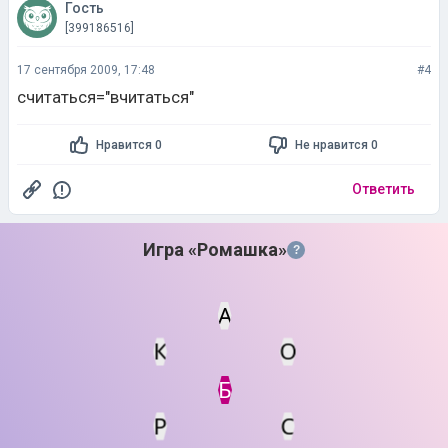
Гость
[399186516]
17 сентября 2009, 17:48
#4
считаться="вчитаться"
Нравится 0
Не нравится 0
Ответить
Игра «Ромашка»
?
А
К
О
Статус
Мин. кол-во очков
Б
Р
С