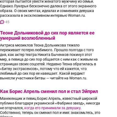
которая пытается увести женатого мужчину из семьи.
Однако Лукерья бесконечно далека от этого экранного
образа. О своих мечтах, идеалах и сомнениях девушка
рассказала в эксклюзивном интервью Woman.ru.
45
Теоне Дольниковой до сих пор является ее
умерший возлюбленный
Актриса мюзиклов Теона Дольникова тяжело
переживает потерю любимого. Прошло полгода с того
дня, как актер театра Никита Быченков покинул этот
мир, а певица до сих пор общается с ним как с живым на
страницах своих соцсетей. Недавно Теона обратилась в
«Битву экстрасенсов», потому что ей кажется, что
любимый до сих пор ее навещает. Какой вердикт
вынесли участники битвы — читайте на Woman.ru.
Как Борис Апрель сменил пол и стал Эйприл
Манекенщик и певиц Борис Апрель, известный широкой
публике благодаря украинской «Фабрике звезд», никогда
не огорчался,
когда его принимали за девушку
.
Собственно, теперь он сменил пол и имя: знакомьтесь, это