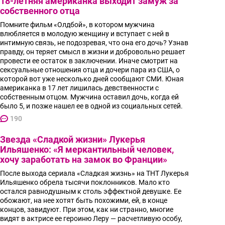
18-летняя американка выходит замуж за
собственного отца
Помните фильм «Олдбой», в котором мужчина
влюбляется в молодую женщину и вступает с ней в
интимную связь, не подозревая, что она его дочь? Узнав
правду, он теряет смысл в жизни и добровольно решает
провести ее остаток в заключении. Иначе смотрит на
сексуальные отношения отца и дочери пара из США, о
которой вот уже несколько дней сообщают СМИ. Юная
американка в 17 лет лишилась девственности с
собственным отцом. Мужчина оставил дочь, когда ей
было 5, и позже нашел ее в одной из социальных сетей.
190
Звезда «Сладкой жизни» Лукерья
Ильяшенко: «Я меркантильный человек,
хочу заработать на замок во Франции»
После выхода сериала «Сладкая жизнь» на ТНТ Лукерья
Ильяшенко обрела тысячи поклонников. Мало кто
остался равнодушным к столь эффектной девушке. Ее
обожают, на нее хотят быть похожими, ей, в конце
концов, завидуют. При этом, как ни странно, многие
видят в актрисе ее героиню Леру — расчетливую особу,