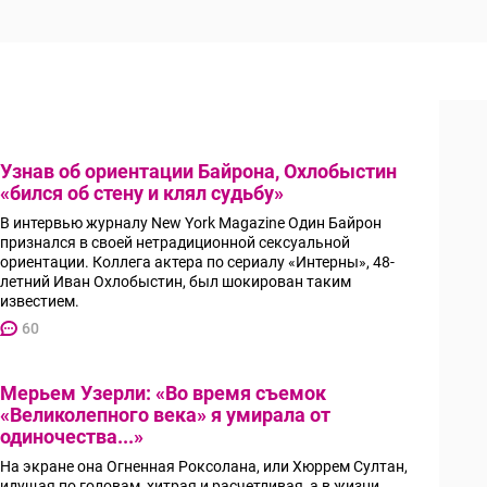
Узнав об ориентации Байрона, Охлобыстин
«бился об стену и клял судьбу»
В интервью журналу New York Magazine Один Байрон
признался в своей нетрадиционной сексуальной
ориентации. Коллега актера по сериалу «Интерны», 48-
летний Иван Охлобыстин, был шокирован таким
известием.
60
Мерьем Узерли: «Во время съемок
«Великолепного века» я умирала от
одиночества...»
На экране она Огненная Роксолана, или Хюррем Султан,
идущая по головам, хитрая и расчетливая, а в жизни