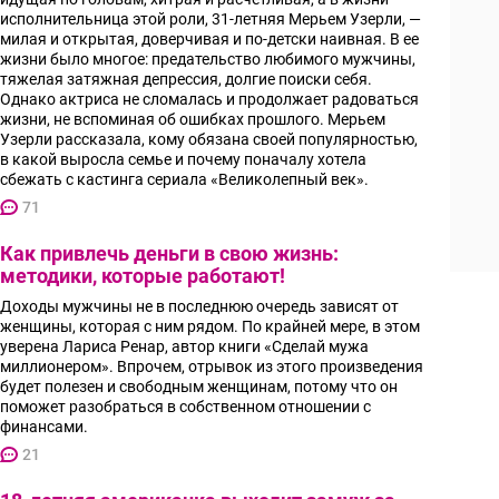
исполнительница этой роли, 31-летняя Мерьем Узерли, —
милая и открытая, доверчивая и по-детски наивная. В ее
жизни было многое: предательство любимого мужчины,
тяжелая затяжная депрессия, долгие поиски себя.
Однако актриса не сломалась и продолжает радоваться
жизни, не вспоминая об ошибках прошлого. Мерьем
Узерли рассказала, кому обязана своей популярностью,
в какой выросла семье и почему поначалу хотела
сбежать с кастинга сериала «Великолепный век».
71
Как привлечь деньги в свою жизнь:
методики, которые работают!
Доходы мужчины не в последнюю очередь зависят от
женщины, которая с ним рядом. По крайней мере, в этом
уверена Лариса Ренар, автор книги «Сделай мужа
миллионером». Впрочем, отрывок из этого произведения
будет полезен и свободным женщинам, потому что он
поможет разобраться в собственном отношении с
финансами.
21