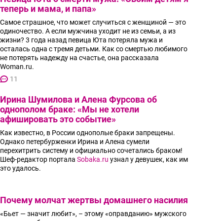
теперь и мама, и папа»
Самое страшное, что может случиться с женщиной — это
одиночество. А если мужчина уходит не из семьи, а из
жизни? 3 года назад певица Юта потеряла мужа и
осталась одна с тремя детьми. Как со смертью любимого
не потерять надежду на счастье, она рассказала
Woman.ru.
11
Ирина Шумилова и Алена Фурсова об
однополом браке: «Мы не хотели
афишировать это событие»
Как известно, в России однополые браки запрещены.
Однако петербурженки Ирина и Алена сумели
перехитрить систему и официально сочетались браком!
Шеф-редактор портала
Sobaka.ru
узнал у девушек, как им
это удалось.
Почему молчат жертвы домашнего насилия
«Бьет — значит любит», – этому «оправданию» мужского