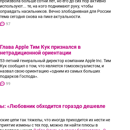
произвола больше сотни лет, но его до сих пор активно
используют... те, на кого поднимают руку, чтобы
оправдать насильников. Вечно злободневная для России
тема сегодня снова на пике актуальности.
97
Глава Apple Тим Кук признался в
нетрадиционной ориентации
53-летний генеральный директор компании Apple Inc. Тим
Кук сообщил о том, что является гомосексуалистом, и
назвал свою ориентацию «одним из самых больших
подарков Господа».
99
ны: «Любовник обходится гораздо дешевле
кие цепи так тяжелы, что иногда приходится их нести не
приятие измены с тех пор, можно ли найти плюсы в