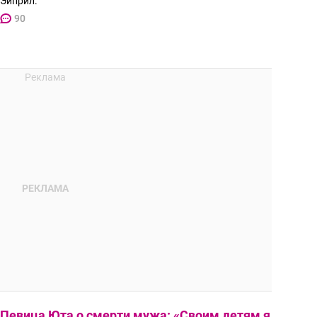
Эйприл.
90
Певица Юта о смерти мужа: «Своим детям я