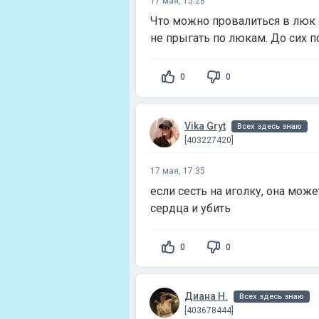
17 мая, 15:28
Что можно провалиться в люк 
не прыгать по люкам. До сих по
0
0
Vika Gryt
Всех здесь знаю
[403227420]
17 мая, 17:35
если сесть на иголку, она мож
сердца и убить
0
0
Диана Н.
Всех здесь знаю
[403678444]