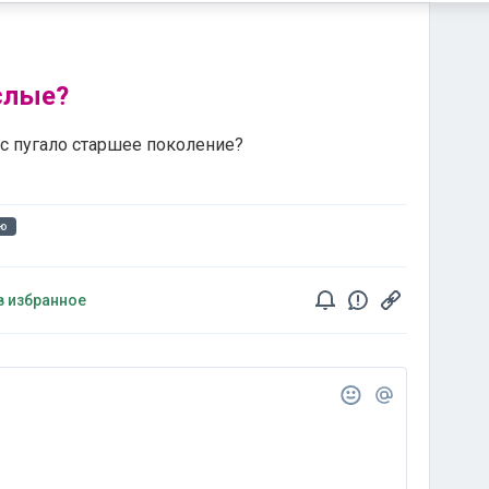
слые?
с пугало старшее поколение?
аю
в избранное