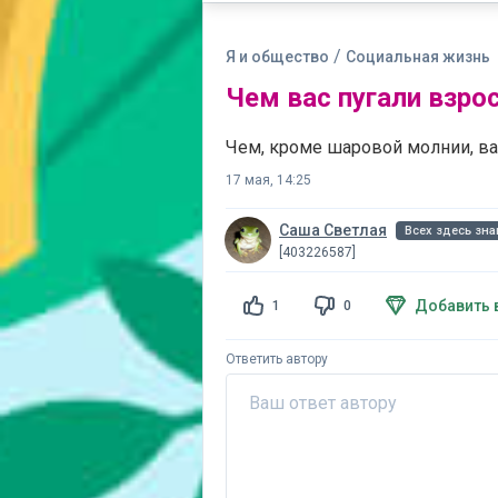
/
Я и общество
Социальная жизнь
Чем вас пугали взро
Чем, кроме шаровой молнии, ва
17 мая, 14:25
Саша Светлая
Всех здесь зн
[403226587]
Добавить 
1
0
Ответить автору