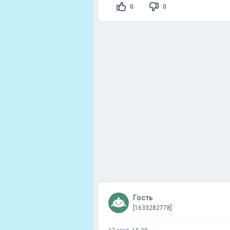
0
0
Гость
[1633282778]