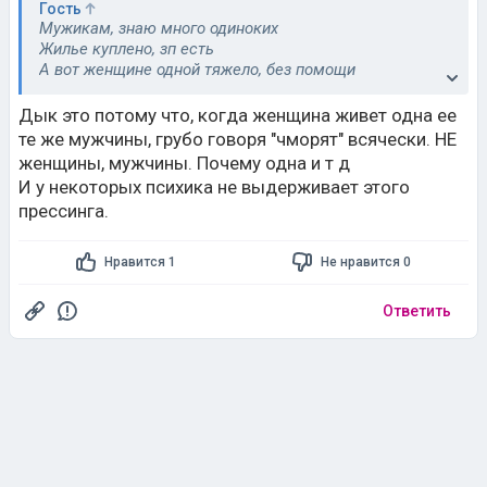
Гость
Мужикам, знаю много одиноких
Жилье куплено, зп есть
А вот женщине одной тяжело, без помощи
Главное ни одного незнаю с нервным срывом, зато
Дык это потому что, когда женщина живет одна ее
женщин знаю(
те же мужчины, грубо говоря "чморят" всячески. НЕ
женщины, мужчины. Почему одна и т д
И у некоторых психика не выдерживает этого
прессинга.
Нравится 1
Не нравится 0
Ответить