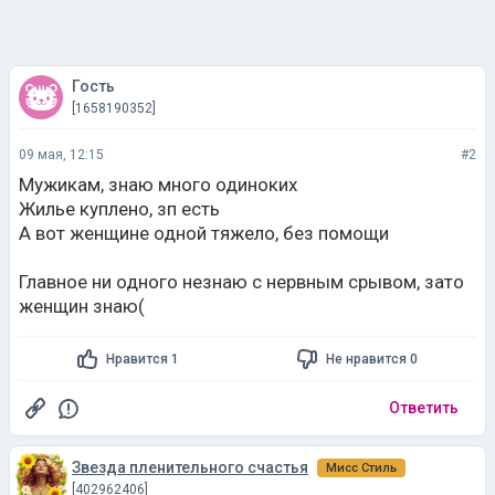
Гость
[1658190352]
09 мая, 12:15
#2
Мужикам, знаю много одиноких
Жилье куплено, зп есть
А вот женщине одной тяжело, без помощи
Главное ни одного незнаю с нервным срывом, зато
женщин знаю(
Нравится 1
Не нравится 0
Ответить
Звезда пленительного счастья
Мисс Стиль
[402962406]