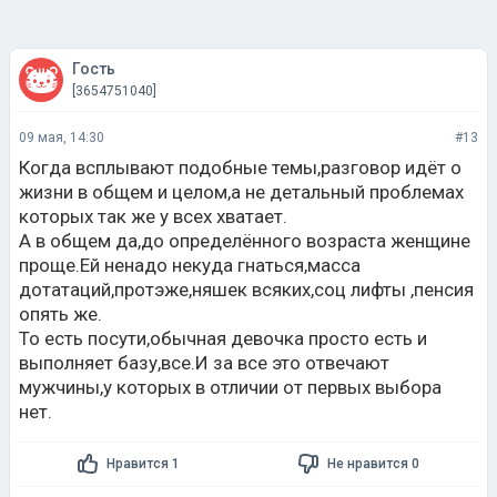
Гость
[3654751040]
09 мая, 14:30
#13
Когда всплывают подобные темы,разговор идёт о
жизни в общем и целом,а не детальный проблемах
которых так же у всех хватает.
А в общем да,до определённого возраста женщине
проще.Ей ненадо некуда гнаться,масса
дотатаций,протэже,няшек всяких,соц лифты ,пенсия
опять же.
То есть посути,обычная девочка просто есть и
выполняет базу,все.И за все это отвечают
мужчины,у которых в отличии от первых выбора
нет.
Нравится 1
Не нравится 0