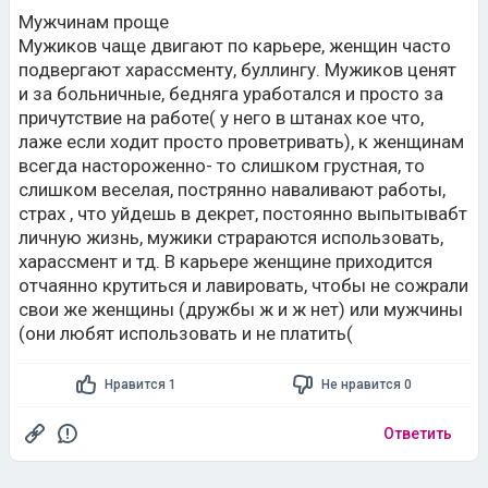
Мужчинам проще
Мужиков чаще двигают по карьере, женщин часто
подвергают харассменту, буллингу. Мужиков ценят
и за больничные, бедняга уработался и просто за
причутствие на работе( у него в штанах кое что,
лаже если ходит просто проветривать), к женщинам
всегда настороженно- то слишком грустная, то
слишком веселая, пострянно наваливают работы,
страх , что уйдешь в декрет, постоянно выпытывабт
личную жизнь, мужики страраются использовать,
харассмент и тд. В карьере женщине приходится
отчаянно крутиться и лавировать, чтобы не сожрали
свои же женщины (дружбы ж и ж нет) или мужчины
(они любят использовать и не платить(
Нравится 1
Не нравится 0
Ответить