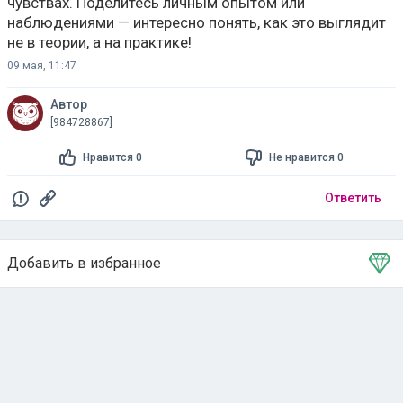
чувствах. Поделитесь личным опытом или
наблюдениями — интересно понять, как это выглядит
не в теории, а на практике!
09 мая, 11:47
Автор
[984728867]
Нравится 0
Не нравится 0
Ответить
Добавить в избранное
Тема в избранном