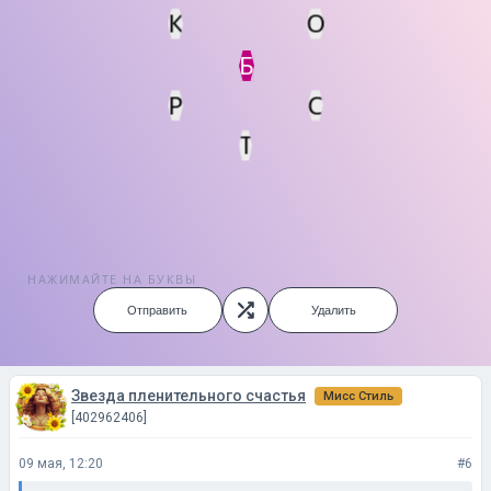
К
О
Статус
Мин. кол-во очков
Б
Р
С
Т
НАЖИМАЙТЕ НА БУКВЫ
Отправить
Удалить
Звезда пленительного счастья
Мисс Стиль
[402962406]
09 мая, 12:20
#6