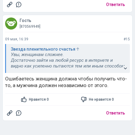
Ответить
Гость
[870569949]
09 мая, 16:39
#15
Звезда пленительного счастья
Увы, женщинам сложнее.
Достаточно зайти на любой ресурс в интернете и
видно как усиленно пытаются тем или иным способом
внедрить женщинам чувство вины, пытаться
обесценить женщин. В любую группу по психологии
Ошибаетесь женщина должна чтобы получить что-
зайдешь, большинство статей про то что "Женщина
то, а мужчина должен независимо от этого.
должна"
Должна быть красивой/стройной/зарабатывать/
Нравится 0
Не нравится 0
полететь в космос/все успевать/растить детей/быть
идеальной.
Про мужчин статей практически нет. Тип родился и
Ответить
уже хорош))))