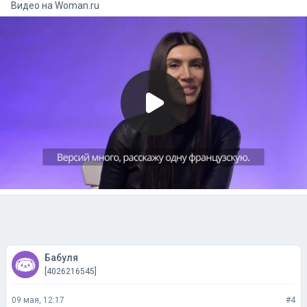
Видео на
woman.ru
Бабуля
[4026216545]
09 мая, 12:17
#4