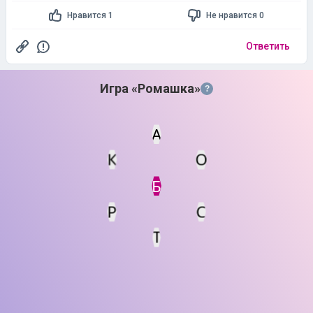
Нравится 1
Не нравится 0
Ответить
Игра «Ромашка»
?
А
К
О
Статус
Мин. кол-во очков
Б
Р
С
Т