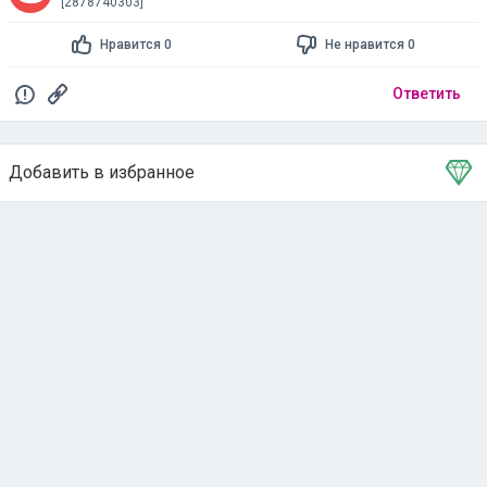
[2878740303]
Нравится 0
Не нравится 0
Ответить
Добавить в избранное
Тема в избранном