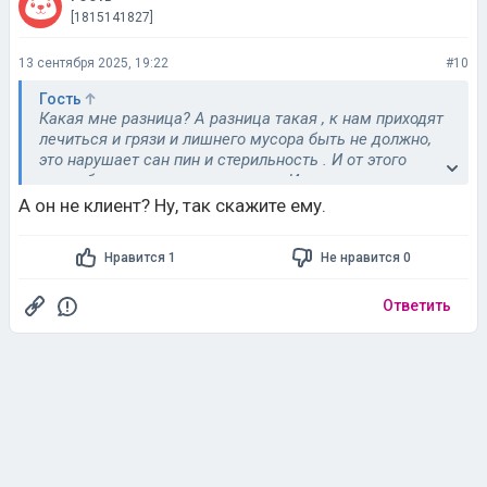
[1815141827]
13 сентября 2025, 19:22
#10
Гость
Какая мне разница? А разница такая , к нам приходят
лечиться и грязи и лишнего мусора быть не должно,
это нарушает сан пин и стерильность . И от этого
могут быть негативные отзывы . И да , мне жалко
уборщицу которая эту грязь видит. То что бахилы на
А он не клиент? Ну, так скажите ему.
виду стоят не отменяет того, что их не может брать
кто попало с улицы . Наши бахилы только для
Нравится 1
Не нравится 0
клиентов
Ответить