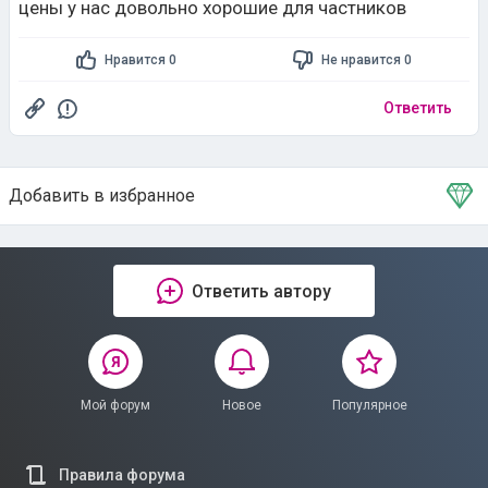
цены у нас довольно хорошие для частников
Нравится 0
Не нравится 0
Ответить
Добавить в избранное
Тема в избранном
Ответить автору
Мой форум
Новое
Популярное
Правила форума