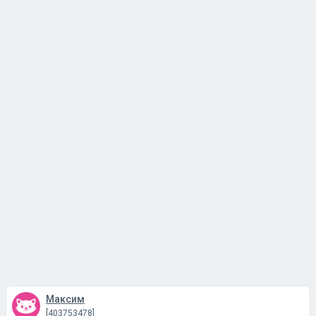
Максим
[403753478]