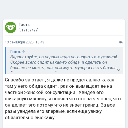
Гость
[519109429]
13 сентября 2025, 18:43
#6
Гость
Здравствуйте, во первых надо поговорить с мужчиной.
Скорее всего сидит какая-то обида, и сделать он
больше не может, как выкинуть мусор и взять бахилы.
Вам надо у него спокойно не ругаясь поговорить по
душам, выяснить от чего он так делает. 99% уверен
Спасибо за ответ , я даже не представляю какая
сидит обида, и желательно эту обиду возместить, либо
там у него обида сидит , раз он вымещает ее на
чаем угостить и помириться. Этот способ более
частной женской консультации . Увидев его
дешёвый. Есть второй способ, у вас есть охранное
шикарную машину, я поняла что это за человек, что
предприятие, которое (крышует вас) , заплатите им
он делает это потому что не знает границ. За все
денег, они пизд___лей дадут ему.
разы увидела его впервые, если еще увижу
обязательно выскажу