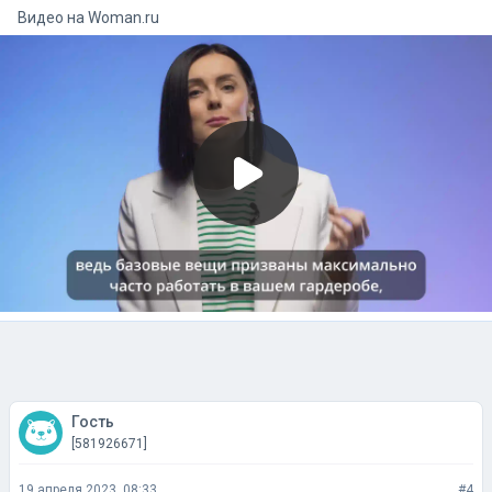
Видео на
woman.ru
Гость
[581926671]
19 апреля 2023, 08:33
#4