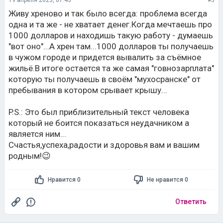
19 апреля 2023, 07:43
#3
Живу хреново и так было всегда: проблема всегда
одна и та же - не хватает денег.Когда мечтаешь про
1000 долларов и находишь такую работу - думаешь
"вот оно"...А хрен там...1000 долларов ты получаешь
в чужом городе и придется вывалить за съёмное
жильё.В итоге остается та же самая "говнозарплата"
которую ты получаешь в своём "мухосранске" от
пребывания в котором срывает крышу...
P.S.: Это был приблизительный текст человека
который не боится показаться неудачником а
является ним...
Счастья,успеха,радости и здоровья вам и вашим
родным!😉
Нравится 0
Не нравится 0
Ответить