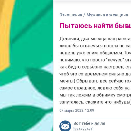
/
Отношения
Мужчина и женщина
Пытаюсь найти быв
Девочки, два месяца как расстал
лишь бы отвлечься пошла по са
недель уже спим, общаемся. Точ
понимаю, что просто "лечусь" эт
как будто серьёзно настроен, с
чтоб это со временем сильно да
мечты) Обрывать всё сейчас тоже
самое страшное, ловлю себя на
мы так лежим в обнимку смотри
запуталась, скажите что-нибудь
07 марта 2023, 12:09
Вот тебе и ля ля
[394722491]