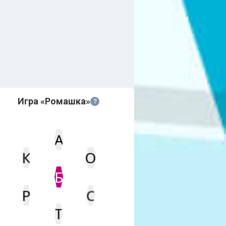
Игра «Ромашка»
?
А
К
О
Статус
Мин. кол-во очков
Б
Р
С
Т