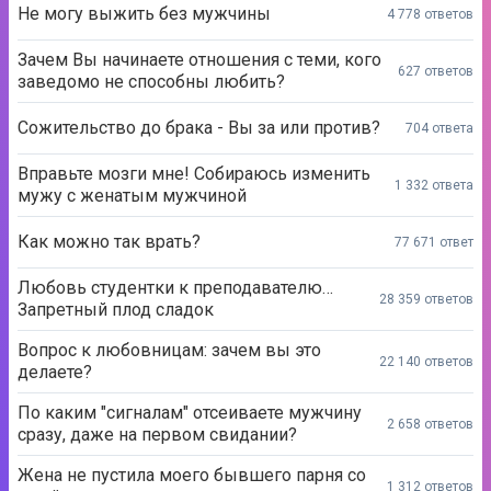
Не могу выжить без мужчины
4 778 ответов
Зачем Вы начинаете отношения с теми, кого
627 ответов
заведомо не способны любить?
Сожительство до брака - Вы за или против?
704 ответа
Вправьте мозги мне! Собираюсь изменить
1 332 ответа
мужу с женатым мужчиной
Как можно так врать?
77 671 ответ
Любовь студентки к преподавателю…
28 359 ответов
Запретный плод сладок
Вопрос к любовницам: зачем вы это
22 140 ответов
делаете?
По каким "сигналам" отсеиваете мужчину
2 658 ответов
сразу, даже на первом свидании?
Жена не пустила моего бывшего парня со
1 312 ответов