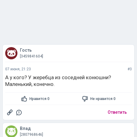
Гость
[3459841604]
07 июня, 21:23
#3
А у кого? У жеребца из соседней конюшни?
Маленький, конечно.
Нравится 0
Не нравится 0
Ответить
Влад
[2807968646]