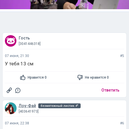
Гость
[3041446318]
07 июня, 21:30
#5
У тебя 13 см
Нравится 0
Не нравится 0
Ответить
Лоу-Фай
безмятежный листик 🍂
[403641973]
07 июня, 22:38
#6