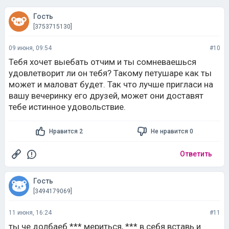
Гость
[3753715130]
09 июня, 09:54
#10
Тебя хочет выeбaть отчим и ты сомневаешься
удовлетворит ли он тебя? Такому петушаре как ты
может и маловат будет. Так что лучше пригласи на
вашу вечеринку его друзей, может они доставят
тебе истинное удовольствие.
Нравится 2
Не нравится 0
Ответить
Гость
[3494179069]
11 июня, 16:24
#11
ты че долбаеб *** мериться, *** в себя вставь и