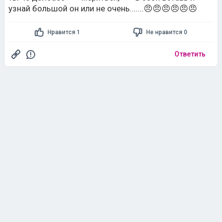
узнай большой он или не очень.......😠😠😠😠😠😠
Нравится 1
Не нравится 0
Ответить