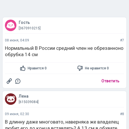
Гость
[3670910215]
08 июня, 04:09
#7
Нормальный В России средний член не обрезанноно
обрубка 14 см
Нравится 0
Не нравится 0
Ответить
Лена
[615039084]
09 июня, 02:30
#8
В длинну даже многовато, наверняка же владелец
любит его до конца вставлять? А 13 см в обхвате