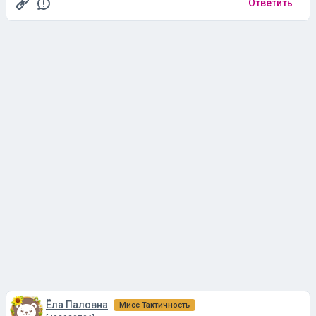
Ответить
Блин, ещё в детских книжках Корней Чуковский учил
мыть руки, он что, вообще недоразвитый?
Мне казалось что после Covid-а уже даже самые
блаженные научились как и после чего надо мыть
руки.
Ёла Паловна
Мисс Тактичность