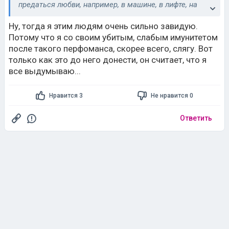
предаться любви, например, в машине, в лифте, на
пляже и прочем, где их не видят, и все эти красивые
постельные сцены на природе и т. д. бывают отнюдь
Ну, тогда я этим людям очень сильно завидую.
не только в фильмах.
Потому что я со своим убитым, слабым имунитетом
после такого перфоманса, скорее всего, слягу. Вот
только как это до него донести, он считает, что я
все выдумываю...
Нравится 3
Не нравится 0
Ответить