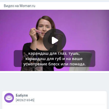
Видео на
woman.ru
Бабуля
[4026216545]