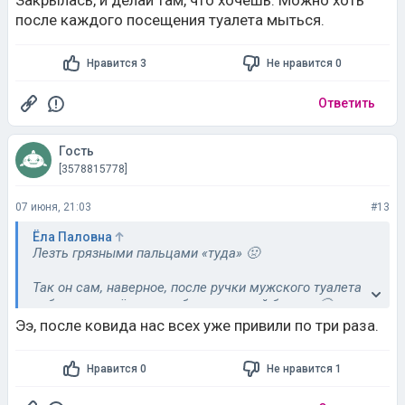
Закрылась, и делай там, что хочешь. Можно хоть
после каждого посещения туалета мыться.
Нравится 3
Не нравится 0
Ответить
Гость
[3578815778]
07 июня, 21:03
#13
Ёла Паловна
Лезть грязными пальцами «туда» 🤢
Так он сам, наверное, после ручки мужского туалета
себе «там» всё трогает без туалетной бумаги 🤢
Ээ, после ковида нас всех уже привили по три раза.
Странно что у него ещё сифилиса нет...
Нравится 0
Не нравится 1
Нет, Вы не «странная». А он законченный инкубатор
бацилл, вирусов и болезней. И Вас такой же сделает.