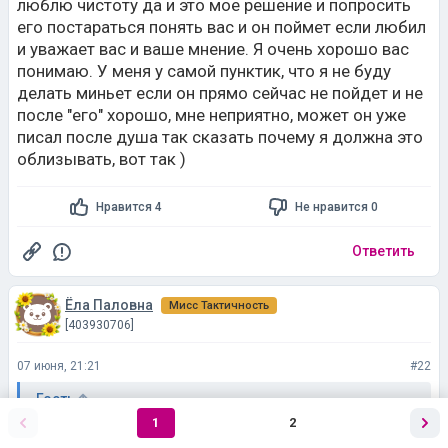
люблю чистоту да и это мое решение и попросить
его постараться понять вас и он поймет если любил
и уважает вас и ваше мнение. Я очень хорошо вас
понимаю. У меня у самой пунктик, что я не буду
делать миньет если он прямо сейчас не пойдет и не
после "его" хорошо, мне неприятно, может он уже
писал после душа так сказать почему я должна это
облизывать, вот так )
Нравится 4
Не нравится 0
Ответить
Ёла Паловна
Мисс Тактичность
[403930706]
07 июня, 21:21
#22
Гость
В Европейском Союзе. С теми вакцинами.
1
2