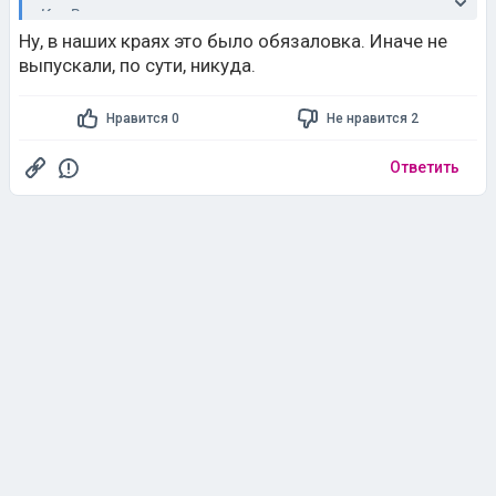
Кто Вам передал право говорить за них самих,
назовите этих «всех»?
Ну, в наших краях это было обязаловка. Иначе не
выпускали, по сути, никуда.
Нравится 0
Не нравится 2
Ответить