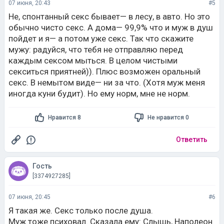
07 июня, 20:43
#5
Не, спонтанный секс бывает— в лесу, в авто. Но это
обычно чисто секс. А дома— 99,9% что и муж в душ
пойдет и я— а потом уже секс. Так что скажите
мужу: радуйся, что тебя не отправляю перед
каждым сексом мыться. В целом чистыми
секситься приятней)). Плюс возможен оральный
секс. В немытом виде— ни за что. (Хотя муж меня
иногда куни будит). Но ему норм, мне не норм.
Нравится 8
Не нравится 0
Ответить
Гость
[3374927285]
07 июня, 20:45
#6
Я такая же. Секс только после душа.
Муж тоже психовал. Сказала ему: Слышь, Наполеон