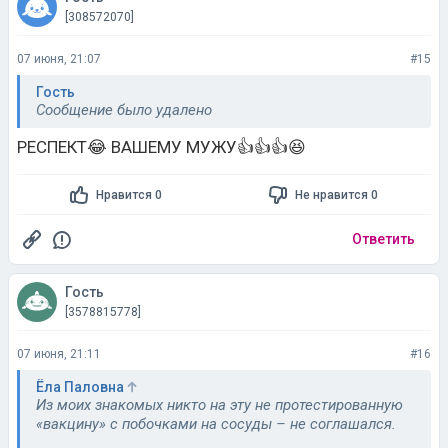
[308572070]
07 июня, 21:07
#15
Гость
Сообщение было удалено
РЕСПЕКТ😂 ВАШЕМУ МУЖУ👍👍👍😆
Нравится 0
Не нравится 0
Ответить
Гость
[3578815778]
07 июня, 21:11
#16
Ёла Паловна
Из моих знакомых никто на эту не протестированную
«вакцину» с побочками на сосуды – не соглашался.