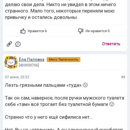
делаю свои дела. Никто не увидел в этом ничего
странного. Мало того, некоторые переняли мою
привычку и остались довольны.
Нравится 6
Не нравится 0
Ответить
Ёла Паловна
Мисс Тактичность
[403930706]
07 июня, 20:52
#9
Лезть грязными пальцами «туда» 🤢
Так он сам, наверное, после ручки мужского туалета
себе «там» всё трогает без туалетной бумаги 🤢
Странно что у него ещё сифилиса нет...
Нет, Вы не «странная». А он законченный инкубатор