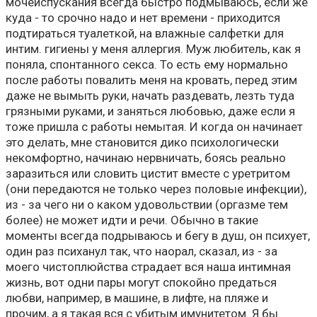
мочеиспускания всегда быстро подмываюсь, если же
куда - то срочно надо и нет времени - приходится
подтираться туалеткой, на влажные салфетки для
интим. гигиены у меня аллергия. Муж любитель, как я
поняла, спонтанного секса. То есть ему нормально
после работы повалить меня на кровать, перед этим
даже не вымыть руки, начать раздевать, лезть туда
грязными руками, и заняться любовью, даже если я
тоже пришла с работы немытая. И когда он начинает
это делать, мне становится дико психологически
некомфортно, начинаю нервничать, боясь реально
заразиться или словить цистит вместе с уретритом
(они передаются не только через половые инфекции),
из - за чего ни о каком удовольствии (оргазме тем
более) не может идти и речи. Обычно в такие
моменты всегда подрываюсь и бегу в душ, он психует,
один раз психанул так, что наорал, сказал, из - за
моего чистоплюйства страдает вся наша интимная
жизнь, вот одни пары могут спокойно предаться
любви, например, в машине, в лифте, на пляже и
прочим, а я такая вся с убитым имунитетом. Я бы