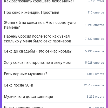
Как распознать хорошего любовника?
5 691 ответ
Про секс и женщин. Простыня
910 ответов
Женатый но секса нет. Что посоветуете.
1 198 ответов
Измена?
Парень бросил после того как узнал
7 830 ответов
сколько у меня было секс партнеров
Секс до свадьбы - это сейчас норма?
5 930 ответов
Хочу секса на стороне, но я замужем
15 028 ответов
Есть верные мужчины?
4 062 ответа
Секс после 50-и
22 517 ответов
Мужчины и девственницы
3 252 ответа
Культ девственности
2 022 ответа