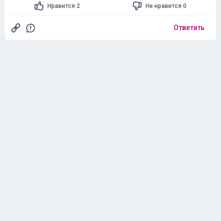
Гость
[1430857553]