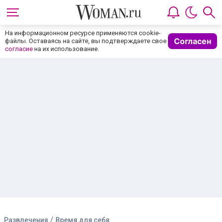
/
Развлечения
Время для себя
Бывало дома ходили нагишом?