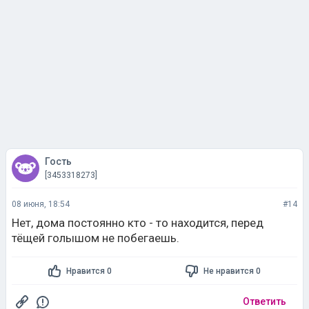
Гость
[3453318273]
08 июня, 18:54
#14
Нет, дома постоянно кто - то находится, перед
тёщей голышом не побегаешь.
Нравится 0
Не нравится 0
Ответить
Лера Зотова
[403934087]