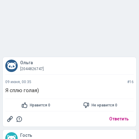
Ольга
[2044826747]
09 июня, 00:35
#16
Я сплю голая)
Нравится 0
Не нравится 0
Ответить
Гость
[1188928933]
04 июля, 11:21
#17