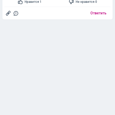
Гость
[3075227160]