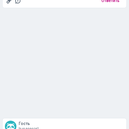
Гость
[941898925]
08 июня, 18:32
#11