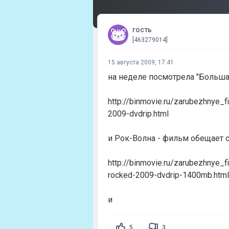
гость
[463279014]
15 августа 2009, 17:41
на неделе посмотрела "Большая
http://binmovie.ru/zarubezhnye_f
2009-dvdrip.html
и Рок-Волна - фильм обещает 
http://binmovie.ru/zarubezhnye_f
rocked-2009-dvdrip-1400mb.html
и
5
3