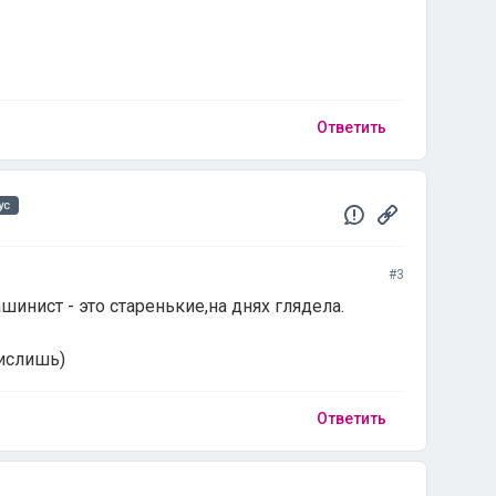
Ответить
ус
#3
шинист - это старенькие,на днях глядела.
числишь)
Ответить