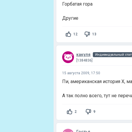
Горбатая гора
Другие
12
13
какуля
Индивидуальный стат
[1384836]
15 августа 2009, 17:50
Пи, американская история Х, ма
А так полно всего, тут не пере
2
9
Гостья