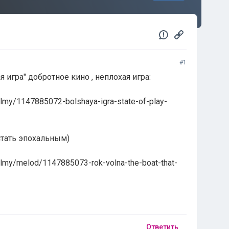
#1
 игра" добротное кино , неплохая игра:
ilmy/1147885072-bolshaya-igr​a-state-of-play-
стать эпохальным)
ilmy/melod/1147885073-rok-vo​lna-the-boat-that-
Ответить