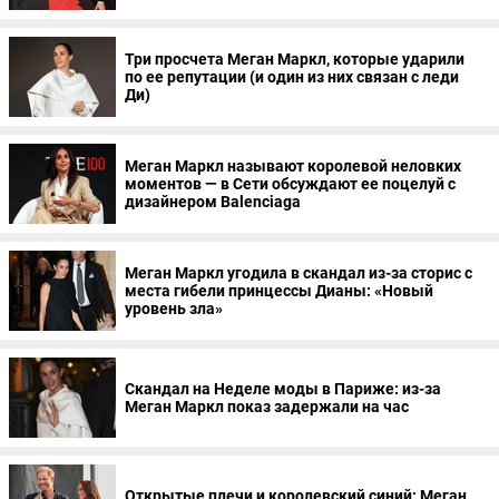
Три просчета Меган Маркл, которые ударили
по ее репутации (и один из них связан с леди
Ди)
Меган Маркл называют королевой неловких
моментов — в Сети обсуждают ее поцелуй с
дизайнером Balenciaga
Меган Маркл угодила в скандал из-за сторис с
места гибели принцессы Дианы: «Новый
уровень зла»
Скандал на Неделе моды в Париже: из-за
Меган Маркл показ задержали на час
Открытые плечи и королевский синий: Меган