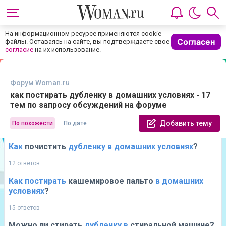
На информационном ресурсе применяются cookie-
Согласен
файлы. Оставаясь на сайте, вы подтверждаете свое
согласие
на их использование.
Форум Woman.ru
как постирать дубленку в домашних условиях - 17
тем по запросу обсуждений на форуме
Добавить тему
По похожести
По дате
Как
почистить
дубленку
в
домашних
условиях
?
12 ответов
Как
постирать
кашемировое пальто
в
домашних
условиях
?
15 ответов
Можно ли стирать
дубленку
в
стиральной машине?