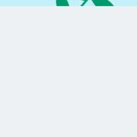
кто подходит Моргенштерну?
12 ответов
Что вы делаете, когда влюбляетесь в
14 ответов
актеров или певцов?
Сидят ли сами знаменитости в соцсетях?
13 ответов
Актрисы и певицы,которые нам не