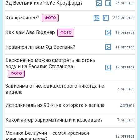
Эд Вествик или Чейс Кроуфорд?
26 ответов
Кто красивее?
ФОТО
226 ответов
Как вам Ава Гарднер
ФОТО
19 ответов
Нравится ли вам Эд Вествик?
11 ответов
Бесконечно можно смотреть на огонь
воду и на Василия Степанова
12 ответов
ФОТО
Зависима от человка,которого никогда не
5 ответов
видела
Исполнитель из 90-х, на которого я запала
2 ответа
Какой актер харизматичный и красивый?
7 ответов
Моника Беллуччи – самая красивая
12 ответов
женщина в мире?