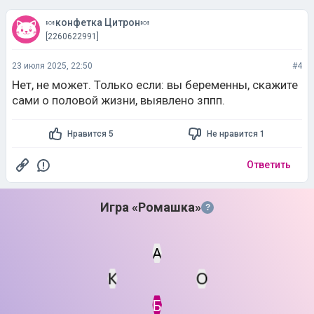
🍬конфетка Цитрон🍬
[2260622991]
23 июля 2025, 22:50
#4
Нет, не может. Только если: вы беременны, скажите
сами о половой жизни, выявлено зппп.
Нравится 5
Не нравится 1
Ответить
Игра «Ромашка»
?
А
К
О
Статус
Мин. кол-во очков
Б