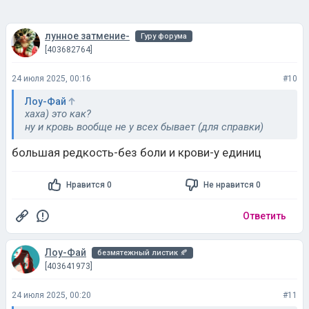
лунное затмение-
Гуру форума
[403682764]
24 июля 2025, 00:16
#10
Лоу-Фай
хаха) это как?
ну и кровь вообще не у всех бывает (для справки)
большая редкость-без боли и крови-у единиц
Нравится 0
Не нравится 0
Ответить
Лоу-Фай
безмятежный листик 🍂
[403641973]
24 июля 2025, 00:20
#11