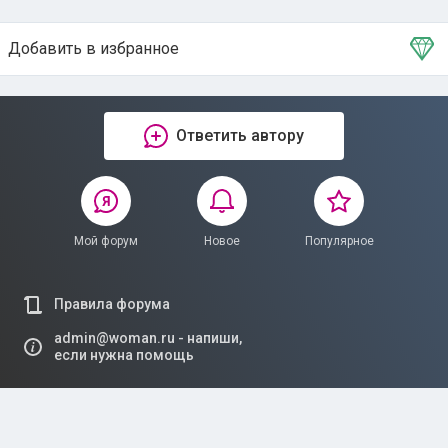
Добавить в избранное
Тема в избранном
Ответить автору
Мой форум
Новое
Популярное
Правила форума
admin@woman.ru - напиши,
если нужна помощь