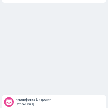
🍬конфетка Цитрон🍬
[2260622991]