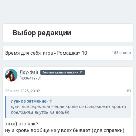
Выбор редакции
Время для себя: игра «Ромашка» 10
183 ответа
Лоу-Фай
безмятежный листик 🍂
[403641973]
23 июля 2025, 23:32
#9
лунное затмение-
врач всё определит!-если крови не было-может просто
поелозил,а внутрь на вошёл
хаха) это как?
ну и кровь вообще не у всех бывает (для справки)