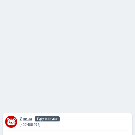
Ирина
Гуру форума
[402485495]