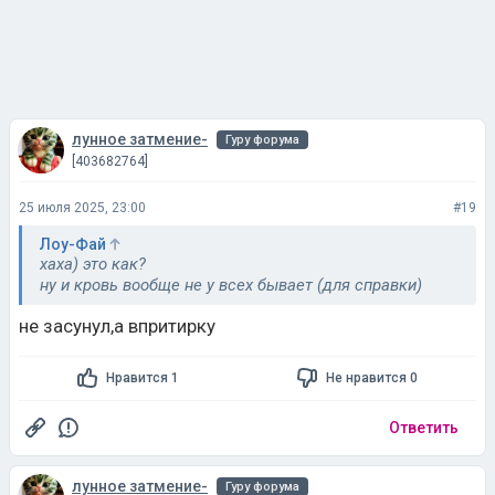
лунное затмение-
Гуру форума
[403682764]
25 июля 2025, 23:00
#19
Лоу-Фай
хаха) это как?
ну и кровь вообще не у всех бывает (для справки)
не засунул,а впритирку
Нравится 1
Не нравится 0
Ответить
лунное затмение-
Гуру форума