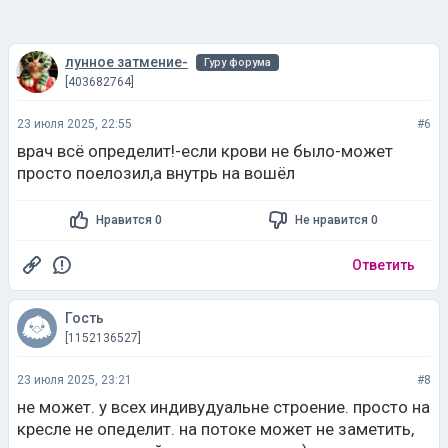
лунное затмение-
Гуру форума
[403682764]
23 июля 2025, 22:55
#6
врач всё определит!-если крови не было-может
просто поелозил,а внутрь на вошёл
Нравится 0
Не нравится 0
Ответить
Гость
[1152136527]
23 июля 2025, 23:21
#8
не может. у всех индивудуальне строение. просто на
кресле не опеделит. на потоке может не заметить,