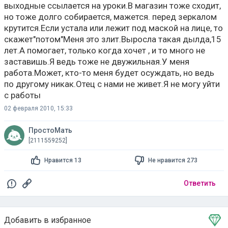
выходные ссылается на уроки.В магазин тоже сходит,
но тоже долго собирается, мажется. перед зеркалом
крутится.Если устала или лежит под маской на лице, то
скажет"потом"Меня это злит.Выросла такая дылда,15
лет.А помогает, только когда хочет , и то много не
заставишь.Я ведь тоже не двужильная.У меня
работа.Может, кто-то меня будет осуждать, но ведь
по другому никак.Отец с нами не живет.Я не могу уйти
с работы
02 февраля 2010, 15:33
ПростоМать
[2111559252]
Нравится 13
Не нравится 273
Ответить
Добавить в избранное
Тема в избранном