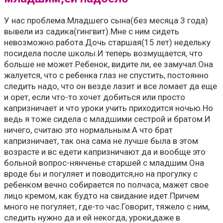
У нас проблема.Младшего сына(без месяца 3 года)
вывели из садика(гингвит).Мне с ним сидеть
невозможно.работа.Дочь старшая(15 лет) недельку
посидела после школы.И теперь возмущается, что
больше не может.Ребенок, видите ли, ее замучал.Она
жалуется, что с ребенка глаз не спустить, постоянно
следить надо, что он везде лазит и все ломает да еще
и орет, если что-то хочет добиться или просто
капризничает и что уроки учить приходится ночью.Но
ведь я тоже сидела с младшими сестрой и братом.И
ничего, считаю это нормальным.А что брат
капризничает, так она сама не лучше была в этом
возрасте и вс едети капризничают.да и вообще это
больной вопрос-нянченье старшей с младшим.Она
вроде бы и погуляет и поводится,но на прогулку с
ребенком вечно собирается по полчаса, мажет свое
лицо кремом, как будто на свидание идет.Причем
много не погуляет, где-то час.Говорит, тяжело с ним,
следить нужно да и ей некогда, уроки,даже в