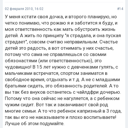
02 февраля 2010, 16:02
#14
У меня кстати своя дочка, и второго планирую, но
четко понимаю, что рожаю я и заботится я буду, и
моя ответственность как мать обустроить жизнь
детей. А жить по принципу "я страдала, и она пуская
страдает", совсем считаю неправильным. Счастье
детей это радость, а вот отнимать у них счастье,
потому что сама не справляешься со свомии
обязонастями (или ответственностью), это
чудовищно! В 15 лет нужно с девченками гулять, с
мальчиками встречатся, спортом заниматся в
свободное время, отдыхать и т.д. А не с младшими
братьями сидеть, это обязанность родителей. А то
вы так без внуков останетесь с чайлдфри дочерью.
Потому что она сейчас не нагуляется, а с ребенком
чужим сидит. Вот так и заканчивают свой род
многие семьи. А то что ребенок капризный в 3 года,
так вы его не наказываете и плохо воспитываете!
Лучше об этом подумайте.