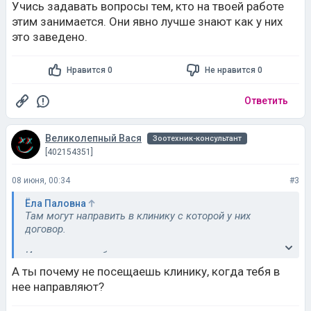
Учись задавать вопросы тем, кто на твоей работе
этим занимается. Они явно лучше знают как у них
это заведено.
Нравится 0
Не нравится 0
Ответить
Великолепный Вася
Зоотехник-консультант
[402154351]
08 июня, 00:34
#3
Ёла Паловна
Там могут направить в клинику с которой у них
договор.
Или оплатить тебе по чеку если сам сделаешь.
А ты почему не посещаешь клинику, когда тебя в
Учись задавать вопросы тем, кто на твоей работе
нее направляют?
этим занимается. Они явно лучше знают как у них это
заведено.