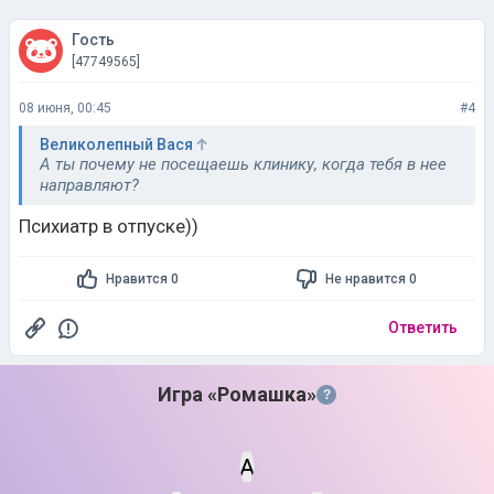
Гость
[47749565]
08 июня, 00:45
#4
Великолепный Вася
А ты почему не посещаешь клинику, когда тебя в нее
направляют?
Психиатр в отпуске))
Нравится 0
Не нравится 0
Ответить
Игра «Ромашка»
?
А