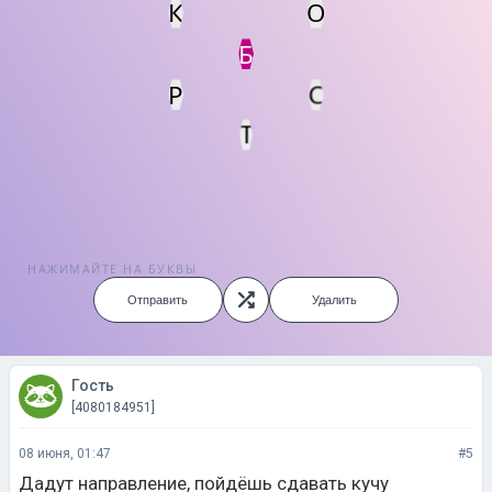
К
О
Статус
Мин. кол-во очков
Б
Р
С
Т
НАЖИМАЙТЕ НА БУКВЫ
Отправить
Удалить
Гость
[4080184951]
08 июня, 01:47
#5
Дадут направление, пойдёшь сдавать кучу