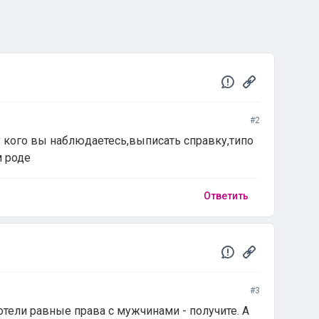
#2
у кого вы наблюдаетесь,выписать справку,типо
м роде
Ответить
#3
Хотели равные права с мужчинами - получите. А