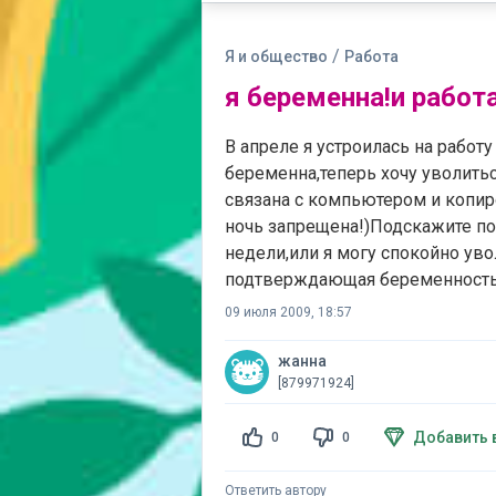
/
Я и общество
Работа
я беременна!и работа
В апреле я устроилась на работ
беременна,теперь хочу уволитьс
связана с компьютером и копир
ночь запрещена!)Подскажите по
недели,или я могу спокойно ув
подтверждающая беременност
09 июля 2009, 18:57
жанна
[879971924]
Добавить 
0
0
Ответить автору