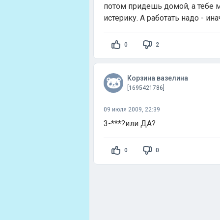
потом придешь домой, а тебе м
истерику. А работать надо - ин
0
2
Корзина вазелина
[1695421786]
09 июля 2009, 22:39
3-***?или ДА?
0
0