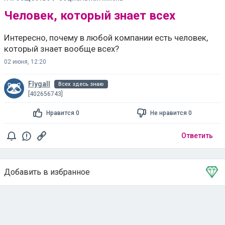
Человек, который знает всех
Интересно, почему в любой компании есть человек,
который знает вообще всех?
02 июня, 12:20
Flygall
Всех здесь знаю
[402656743]
Нравится 0
Не нравится 0
Ответить
Добавить в избранное
Тема в избранном