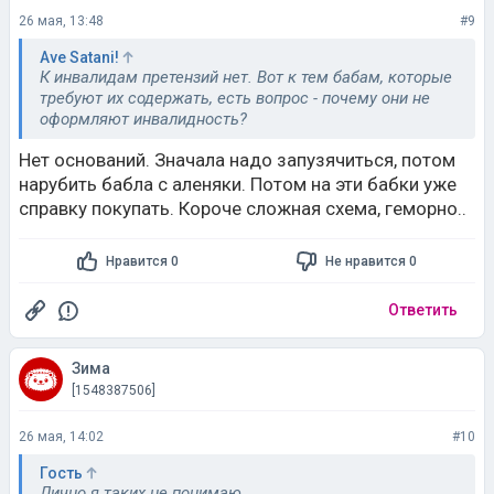
26 мая, 13:48
#9
Ave Satani!
К инвалидам претензий нет. Вот к тем бабам, которые
требуют их содержать, есть вопрос - почему они не
оформляют инвалидность?
Нет оснований. Значала надо запузячиться, потом
нарубить бабла с аленяки. Потом на эти бабки уже
справку покупать. Короче сложная схема, геморно..
Нравится 0
Не нравится 0
Ответить
Зима
[1548387506]
26 мая, 14:02
#10
Гость
Лично я таких не понимаю.