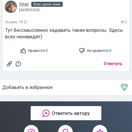
Олег
Всех здесь знаю
[403853359]
26 мая, 18:27
#12
Тут бессмысленно задавать такие вопросы. Здесь
всех ненавидят)
Нравится 0
Не нравится 0
Ответить
Добавить в избранное
Тема в избранном
Ответить автору