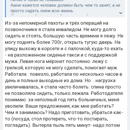
Амне кажется человек должен быть чем то занят, а не
просто сидеть пнем всю жизнь.
Ладно не работать на работе, но хотя бы какик то
творческие мастерские или ещё какие то занятия
Из-за непомерной пахоты и трёх операций на
должны быть.
позвоночнике я стала инвалидом. Не могу долго
А так, что они делают весь день?
сидеть и стоять, большую часть времени я лежу. Не
могу поднять более 700г, открыть тугую дверь. На
улицу выхожу в корсете и с палочкой, куда-то ехать
- на разложенном сиденье такси и с поддержкой
мужа. Левая нога мёрзнет постоянно: лежу с
грелкой, которую не могу сделать, помогает муж.
Работала : повезло, работала по несколько часов в
день и полные выходные из дома. Но .. нагрузка
увеличивалась, я стала часто болеть: спина просто
не позволяла сидеть, только лежала. Работодателя
понимаю: за неполный год пять больничных, меня
уволили. Ваши предложения, как мне работать?
Чем я занимаюсь? Надо приготовить, убраться как-
то (посуда, стол протереть, что-то постирать,
погладить). Вытерла пыль пять минут- надо потом