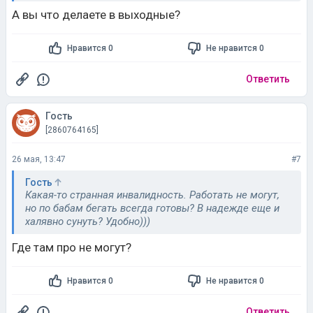
творческие мастерские или ещё какие то занятия
А вы что делаете в выходные?
должны быть.
А так, что они делают весь день?
Нравится 0
Не нравится 0
Ответить
Гость
[2860764165]
26 мая, 13:47
#7
Гость
Какая-то странная инвалидность. Работать не могут,
но по бабам бегать всегда готовы? В надежде еще и
халявно сунуть? Удобно)))
Где там про не могут?
Нравится 0
Не нравится 0
Ответить