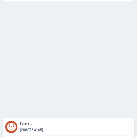
Гость
[2860764165]