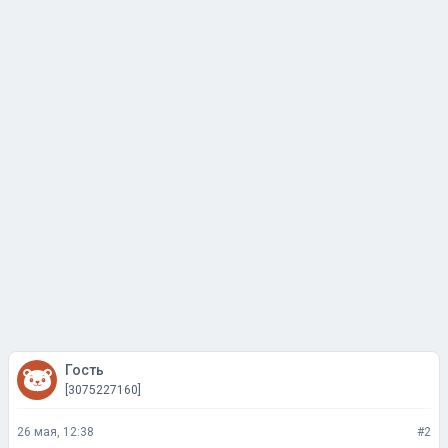
Гость
[3075227160]
26 мая, 12:38
#2