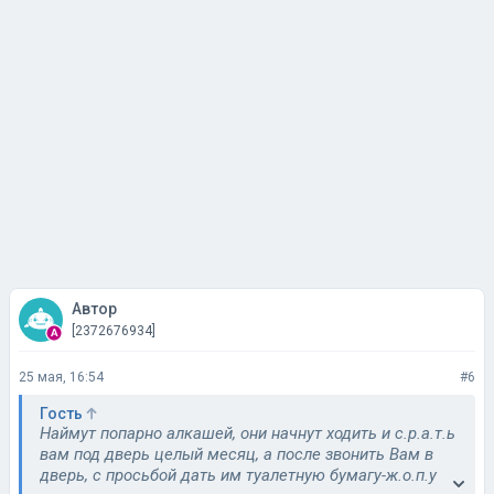
Автор
[2372676934]
25 мая, 16:54
#6
Гость
Наймут попарно алкашей, они начнут ходить и с.р.а.т.ь
вам под дверь целый месяц, а после звонить Вам в
дверь, с просьбой дать им туалетную бумагу-ж.о.п.у