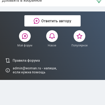
Добавить в избранное
Тема в избранном
Ответить автору
Мой форум
Новое
Популярное
Правила форума
admin@woman.ru - напиши,
если нужна помощь