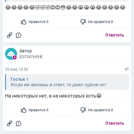
вытереть.
😂😂😂😂😂🤣🤣🤣🙉🙉😳😂😂😭😭😭😂😂😂😂😂
Нравится 0
Не нравится 0
Ответить
Автор
[2372676934]
25 мая, 16:55
#7
Гостья
Когда им звонишь в ответ, то даже гудков нет.
На некоторых нет, а на некоторых есть😁
Нравится 0
Не нравится 0
Ответить