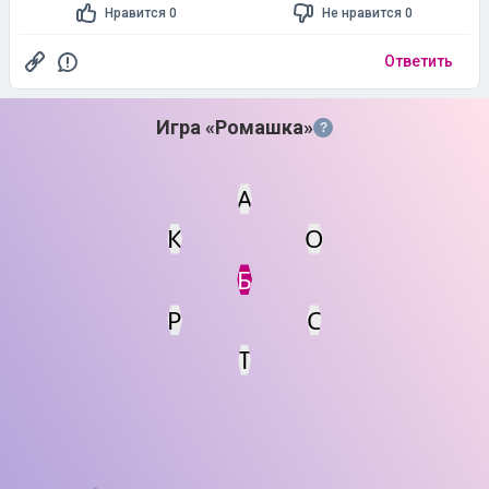
Нравится 0
Не нравится 0
Ответить
Игра «Ромашка»
?
А
К
О
Статус
Мин. кол-во очков
Б
С
Р
Т