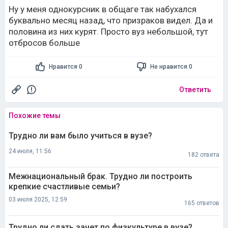
не думаю, что все кругом прям такие отбросы, как вы
Ну у меня однокурсник в общаге так набухался
говорите о них.
буквально месяц назад, что призраков видел. Да и
И что значит "пьют и курят"? Прям сутками это
половина из них курят. Просто вуз небольшой, тут
делают и на учете в полиции состоят? В молодом
отбросов больше
возрасте как раз и познают мир (в пределах
разумного), лучше в 20 лет его узнавать, а не в 40
Нравится 0
Не нравится 0
Ответить
Похожие темы
Трудно ли вам было учиться в вузе?
24 июля, 11:56
182 ответа
Межнациональный брак. Трудно ли построить
крепкие счастливые семьи?
03 июля 2025, 12:59
165 ответов
Трудно ли сдать зачет по физкультуре в вузе?