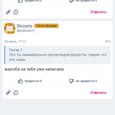
Нравится 0
Не нравится 0
Ответить
Shroomy
Тепло форума
[402062651]
03 июня, 17:12
#15
Гость
Это ты занимаешься пропагандой веществ, говоря что
это норм.
жалоба на тебя уже написана
Нравится 0
Не нравится 0
Ответить