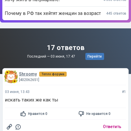
Почему в РФ так хейтят женщин за возраст
445 ответов
17 ответов
Последний —
03 июня, 17:47
Перейти
Shroomy
Тепло форума
[402062651]
03 июня, 13:43
#1
искать таких же как ты
Нравится 0
Не нравится 0
Ответить