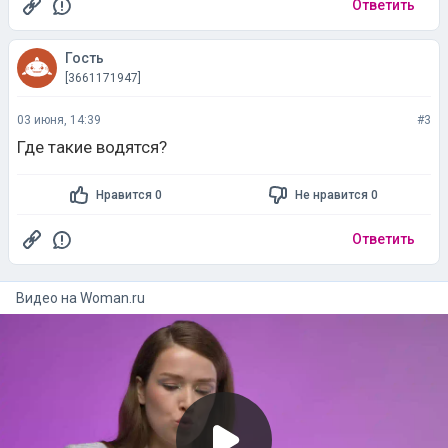
Ответить
Гость
[3661171947]
03 июня, 14:39
#3
Где такие водятся?
Нравится 0
Не нравится 0
Ответить
Видео на
woman.ru