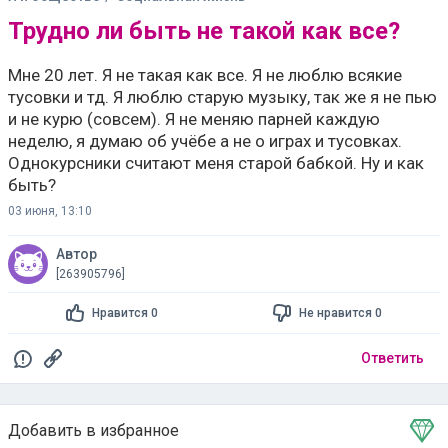
Трудно ли быть не такой как все?
Мне 20 лет. Я не такая как все. Я не люблю всякие
тусовки и тд. Я люблю старую музыку, так же я не пью
и не курю (совсем). Я не меняю парней каждую
неделю, я думаю об учёбе а не о играх и тусовках.
Однокурсники считают меня старой бабкой. Ну и как
быть?
03 июня, 13:10
Автор
[263905796]
Нравится 0
Не нравится 0
Ответить
Добавить в избранное
Тема в избранном