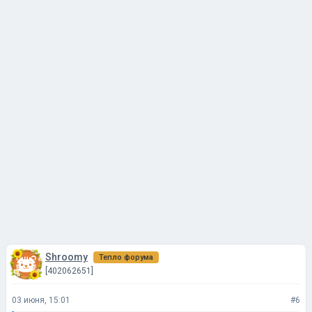
Shroomy
Тепло форума
[402062651]
03 июня, 15:01
#6