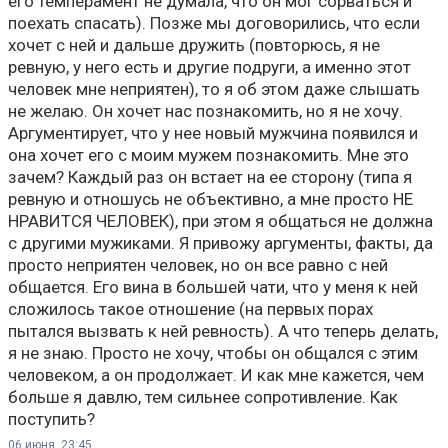
его темперамент не думала, что он мог сорваться и
поехать спасать). Позже мы договорились, что если
хочет с ней и дальше дружить (повторюсь, я не
ревную, у него есть и другие подруги, а именно этот
человек мне неприятен), то я об этом даже слышать
не желаю. Он хочет нас познакомить, но я не хочу.
Аргументирует, что у нее новый мужчина появился и
она хочет его с моим мужем познакомить. Мне это
зачем? Каждый раз он встает на ее сторону (типа я
ревную и отношусь не объективно, а мне просто НЕ
НРАВИТСЯ ЧЕЛОВЕК), при этом я общаться не должна
с другими мужиками. Я привожу аргументы, факты, да
просто неприятен человек, но он все равно с ней
общается. Его вина в большей чати, что у меня к ней
сложилось такое отношение (на первых порах
пытался вызвать к ней ревность). А что теперь делать,
я не знаю. Просто не хочу, чтобы он общался с этим
человеком, а он продолжает. И как мне кажется, чем
больше я давлю, тем сильнее сопротивление. Как
поступить?
06 июня, 23:45