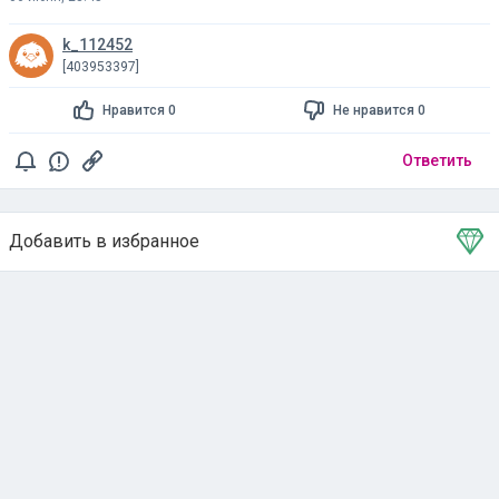
k_112452
[403953397]
Нравится 0
Не нравится 0
Ответить
Добавить в избранное
Тема в избранном