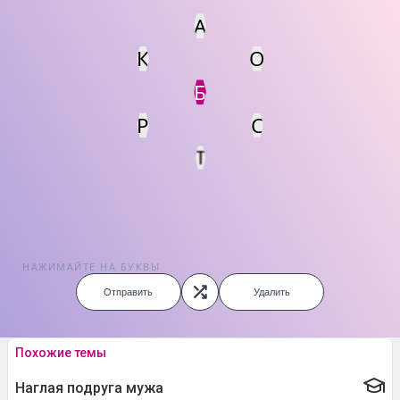
А
К
О
Статус
Мин. кол-во очков
Б
Р
С
Т
НАЖИМАЙТЕ НА БУКВЫ
Отправить
Удалить
Похожие темы
Наглая подруга мужа