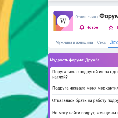
Форум
Отношения
/
Новое
П
Дру
Мужчина и женщина
Секс
Мудрость форума: Дружба
Поругались с подругой из-за еды
наглой?
Подруга назвала меня мерканти
Отказалась брать на работу подр
Не могу найти подруг, женщины