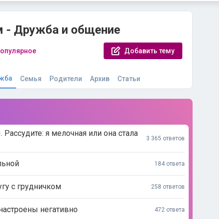
 - Дружба и общение
опулярное
Добавить тему
жба
Семья
Родители
Архив
Статьи
. Рассудите: я мелочная или она стала
3 365 ответов
льной
184 ответа
угу с грудничком
258 ответов
 настроены негативно
472 ответа