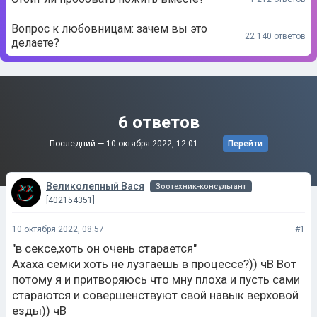
Вопрос к любовницам: зачем вы это
22 140 ответов
делаете?
6 ответов
Последний —
10 октября 2022, 12:01
Перейти
Великолепный Вася
Зоотехник-консультант
[402154351]
10 октября 2022, 08:57
#1
"в сексе,хоть он очень старается"
Ахаха семки хоть не лузгаешь в процессе?)) чВ Вот
потому я и притворяюсь что мну плоха и пусть сами
стараются и совершенствуют свой навык верховой
езды)) чВ