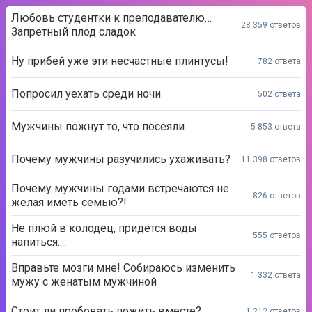
Любовь студентки к преподавателю…
28 359 ответов
Запретный плод сладок
Ну прибей уже эти несчастные плинтусы!
782 ответа
Попросил уехать среди ночи
502 ответа
Мужчины пожнут то, что посеяли
5 853 ответа
Почему мужчины разучились ухаживать?
11 398 ответов
Почему мужчины годами встречаются не
826 ответов
желая иметь семью?!
Не плюй в колодец, придётся воды
555 ответов
напиться....
Вправьте мозги мне! Собираюсь изменить
1 332 ответа
мужу с женатым мужчиной
Стоит ли пробовать пожить вместе?
1 212 ответов