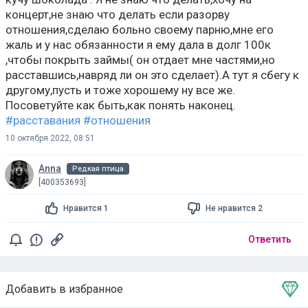
концерт,не знаю что делать если разорву
отношения,сделаю больно своему парню,мне его
жаль и у нас обязанности я ему дала в долг 100к
,чтобы покрыть займы( он отдает мне частями,но
расставшись,навряд ли он это сделает).А тут я сбегу к
другому,пусть и тоже хорошему ну все же.
Посоветуйте как быть,как понять наконец.
#расставания
#отношения
10 октября 2022, 08:51
Anna
Редкая птица
[400353693]
Нравится 1
Не нравится 2
Ответить
Добавить в избранное
Тема в избранном