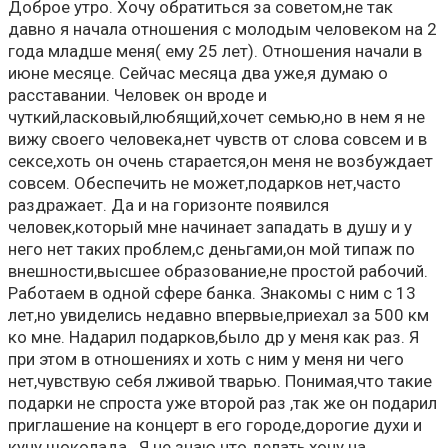
Доброе утро. Хочу обратиться за советом,не так
давно я начала отношения с молодым человеком на 2
года младше меня( ему 25 лет). Отношения начали в
июне месяце. Сейчас месяца два уже,я думаю о
расставании. Человек он вроде и
чуткий,ласковый,любящий,хочет семью,но в нем я не
вижу своего человека,нет чувств от слова совсем и в
сексе,хоть он очень старается,он меня не возбуждает
совсем. Обеспечить не может,подарков нет,часто
раздражает. Да и на горизонте появился
человек,который мне начинает западать в душу и у
него нет таких проблем,с деньгами,он мой типаж по
внешности,высшее образование,не простой рабочий.
Работаем в одной сфере банка. Знакомы с ним с 13
лет,но увиделись недавно впервые,приехал за 500 км
ко мне. Надарил подарков,было др у меня как раз. Я
при этом в отношениях и хоть с ним у меня ни чего
нет,чувствую себя лживой тварью. Понимая,что такие
подарки не спроста уже второй раз ,так же он подарил
приглашение на концерт в его городе,дорогие духи и
кучу шоколада . Я не знаю что делать,хочу на