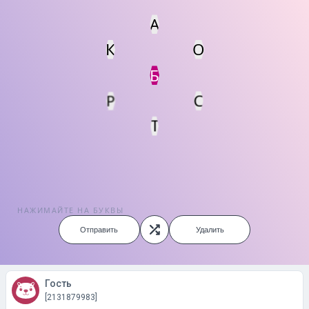
А
К
О
Статус
Мин. кол-во очков
Б
Р
С
Т
НАЖИМАЙТЕ НА БУКВЫ
Отправить
Удалить
Гость
[2131879983]