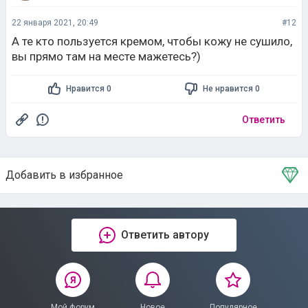
22 января 2021, 20:49
#12
А те кто пользуется кремом, чтобы кожу не сушило,
вы прямо там на месте мажетесь?)
Нравится 0
Не нравится 0
Ответить
Добавить в избранное
Тема в избранном
Ответить автору
Мой форум
Новое
Популярное