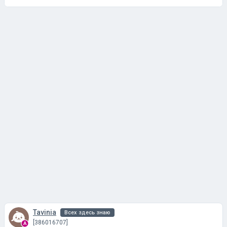
Tavinia
Всех здесь знаю
[386016707]