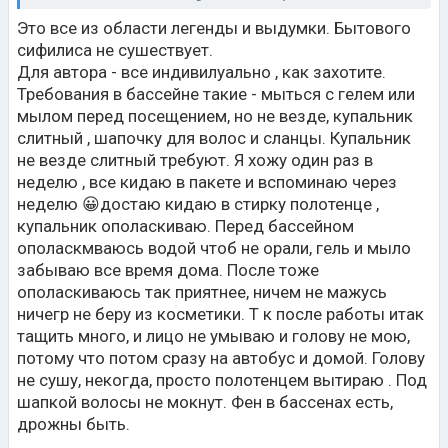
исключено заражение бытовым сифилисом, гонорею
сложнее подцепить.
Это все из области легенды и выдумки. Бытового
Зачем вам этот букет заболеваний ,ради
сифилиса не сушествует.
сомнительного удовольствия.
Для автора - все индивилуально , как захотите.
Берегите себя смолоду!!!!
Требования в бассейне такие - мыться с гелем или
мылом перед посещением, но не везде, купальник
слитный , шапочку для волос и сланцы. Купальник
не везде слитный требуют. Я хожу один раз в
неделю , все кидаю в пакете и вспоминаю через
неделю 😀достаю кидаю в стирку полотенце ,
купальник ополаскиваю. Перед бассейном
ополаскмваюсь водой чтоб не орали, гель и мыло
забываю все время дома. После тоже
ополаскиваюсь так приятнее, ничем не мажусь
ничегр не беру из косметики. Т к после работы итак
тащить много, и лицо не умываю и голову не мою,
потому что потом сразу на автобус и домой. Голову
не сушу, некогда, просто полотенцем вытираю . Под
шапкой волосы не мокнут. Фен в бассенах есть,
дрожны быть.