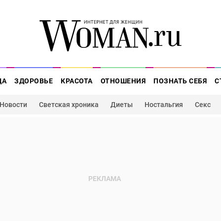
ДА
ЗДОРОВЬЕ
КРАСОТА
ОТНОШЕНИЯ
ПОЗНАТЬ СЕБЯ
С
Новости
Светская хроника
Диеты
Ностальгия
Секс