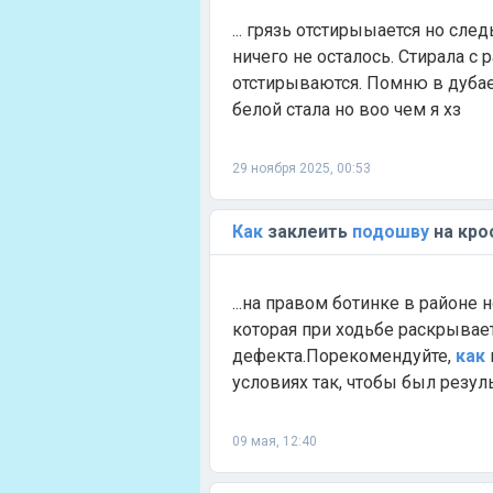
... грязь отстирыыается но сле
ничего не осталось. Стирала с 
отстирываются. Помню в дубае 
белой стала но воо чем я хз
29 ноября 2025, 00:53
Как
заклеить
подошву
на кро
...на правом ботинке в районе
которая при ходьбе раскрываетс
дефекта.Порекомендуйте,
как
условиях так, чтобы был резул
09 мая, 12:40