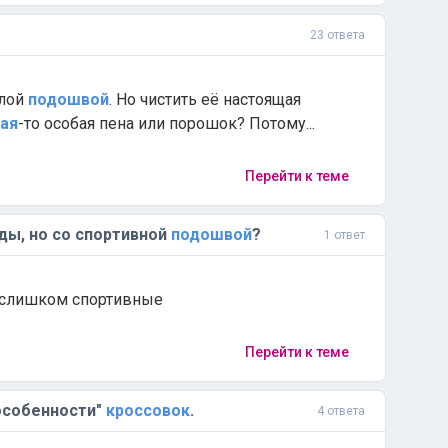
23 ответа
елой
подошвой
. Но чистить её настоящая
ая
-то особая пена или порошок? Потому...
Перейти к теме
ды, но со спортивной
подошвой
?
1 ответ
 слишком спортивные
Перейти к теме
"особенности"
кроссовок
.
4 ответа