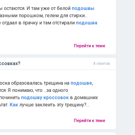
ды остаются. И там уже от белой
подошвы
разными порошком, гелем для стирки...
отдаал в прачку и там отстирали
подошва
Перейти к теме
ссовках?
8 ответов
 носка образовалась трещина на
подошве
,
я. Я понимаю, что ...за одного
починить
подошву
кроссовок
в домашних
ьтат.
Как
лучше заклеить эту трещину?...
Перейти к теме