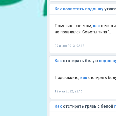
Как
почистить
подошву
утюг
Помогите советом,
как
отчист
не появлялся. Советы типа "...
29 июня 2013, 02:17
Как
отстирать белую
подошв
Подскажите,
как
отстирать бе
12 мая 2022, 22:16
Как
отстирать грязь с белой