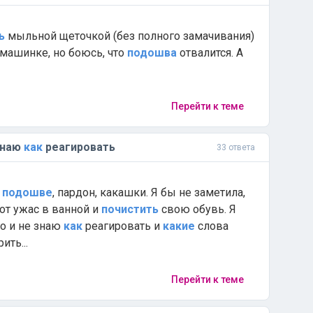
ь
мыльной щеточкой (без полного замачивания)
в машинке, но боюсь, что
подошва
отвалится. А
Перейти к теме
знаю
как
реагировать
33 ответа
о
подошве
, пардон, какашки. Я бы не заметила,
тот ужас в ванной и
почистить
свою обувь. Я
го и не знаю
как
реагировать и
какие
слова
ить...
Перейти к теме