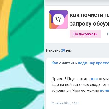
как почистить
запросу обсу
По похожести
П
Найдено
20
тем
Как
очистить
подошву
кросс
Привет! Подскажите,
как
отмыт
Еще на ней остались следы от к
убираются. Чем ее можно
почи
01 июня 2025, 14:28