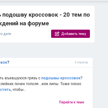
 подошву кроссовок - 20 тем по
ждений на форуме
о дате
Добавить тему
овок
?
9 ответов
ь въевшуюся грязь с
подошвы
кроссовок
?
лейких почек тополя ...или липы. Тоже плохо
стить
, чтобы...
Перейти к теме