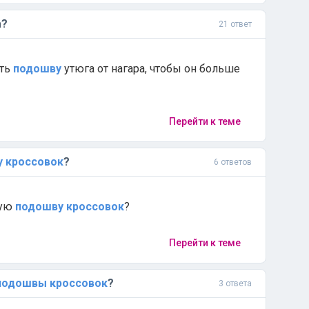
а?
21 ответ
ить
подошву
утюга от нагара, чтобы он больше
Перейти к теме
у
кроссовок
?
6 ответов
лую
подошву
кроссовок
?
Перейти к теме
подошвы
кроссовок
?
3 ответа