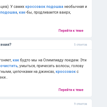
ьцев). У самих
кроссовок
подошва
необычная и
к
подошва
,
как
-бы, продливается вверх,
Перейти к теме
жения?
5 ответов
 гоняет,
как
будто мы на Олимпиаду поедем. Эти
почистить
, умыться, причесать волосы, голову
тными, цепочками на джинсах,
кроссовок
с
ки...
Перейти к теме
9 ответов