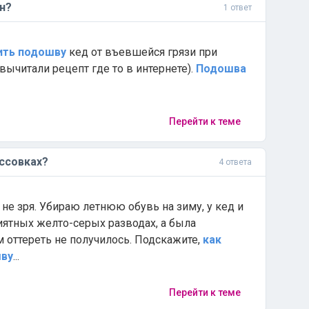
н?
1 ответ
ить
подошву
кед от въевшейся грязи при
вычитали рецепт где то в интернете).
Подошва
Перейти к теме
ссовках?
4 ответа
и не зря. Убираю летнюю обувь на зиму, у кед и
риятных желто-серых разводах, а была
оттереть не получилось. Подскажите,
как
ву
...
Перейти к теме