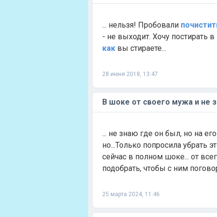
... нельзя! Пробовали
почистит
- не выходит. Хочу постирать 
как
вы стираете...
28 июня 2018, 13:47
В шоке от своего мужа и не 
... не знаю где он был, но на ег
но...Только попросила убрать э
сейчас в полном шоке... от все
подобрать, чтобы с ним поговор
25 марта 2024, 11:46