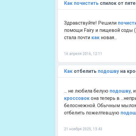
Как
почистить
спилок от пяте
Здравствуйте! Решили
почист
помощи Fairy и пищевой соды (
стала почти
как
новая...
16 апреля 2016, 12:11
Как
отбелить
подошву
на кро
... не любила белую
подошву
, 
кроссовок
она теперь в ...неп
белоснежной. Обычным мылом 
отбелить пожелтевшую
подош
21 ноября 2025, 13:43