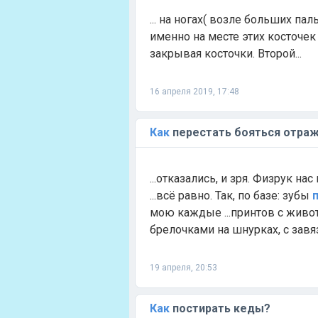
... на ногах( возле больших пал
именно на месте этих косточе
закрывая косточки. Второй...
16 апреля 2019, 17:48
Как
перестать бояться отра
...отказались, и зря. Физрук нас
...всё равно. Так, по базе: зубы
мою каждые ...принтов с живо
брелочками на шнурках, с завяз
19 апреля, 20:53
Как
постирать кеды?