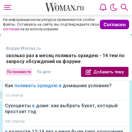
На информационном ресурсе применяются cookie-
Согласен
файлы. Оставаясь на сайте, вы подтверждаете свое
согласие
на их использование.
Форум Woman.ru
сколько раз в месяц поливать орхидею - 14 тем по
запросу обсуждений на форуме
Добавить тему
По похожести
По дате
Как
поливать
орхидею
в
домашних условиях?
10 ответов
Сухоцветы
в
доме: как выбрать букет, который
простоит год
Нет ответов
в
возросте 12-14 лет у меня были типо отношения