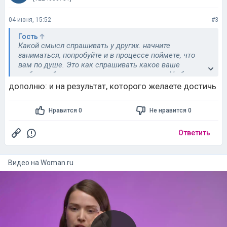
04 июня, 15:52
#3
Гость
Какой смысл спрашивать у других. начните
заниматься, попробуйте и в процессе поймете, что
вам по душе. Это как спрашивать какое ваше
любимое блюдо и тоже начинать его есть. Ну бред.
Все разные. Опирайтесь на себя, на свои ощущения,
дополню: и на результат, которого желаете достичь
свои желания.
Нравится 0
Не нравится 0
Ответить
Видео на
woman.ru