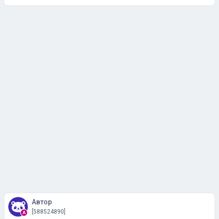
Автор
[588524890]