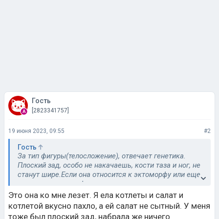
Гость
[2823341757]
19 июня 2023, 09:55
#2
Гость
За тип фигуры(телосложение), отвечает генетика.
Плоский зад, особо не накачаешь, кости таза и ног, не
станут шире.Если она относится к эктоморфу или еще
хуже, к долихоморфу, то достичь каких то результатов
крайне сложно. ей нужно усилий в несколько раз
Это она ко мне лезет. Я ела котлеты и салат и
больше, и индивидуальнй тренер. И вообще, что
котлетой вкусно пахло, а ей салат не сытный. У меня
лезете к ней? Пусть делает что хочет, худеет,
тоже был плоский зад, набрала же ничего