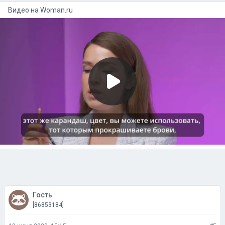
Видео на
woman.ru
Гость
[86853184]