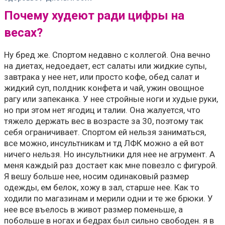
Почему худеют ради цифры на
весах?
Ну бред же. Спортом недавно с коллегой. Она вечно
на диетах, недоедает, ест салаты или жидкие супы,
завтрака у нее нет, или просто кофе, обед салат и
жидкий суп, полдник конфета и чай, ужин овощное
рагу или запеканка. У нее стройные ноги и худые руки,
но при этом нет ягодиц и талии. Она жалуется, что
тяжело держать вес в возрасте за 30, поэтому так
себя ограничивает. Спортом ей нельзя заниматься,
все можно, инсультникам и тд ЛФК можно а ей вот
ничего нельзя. Но инсультники для нее не агрумент. А
меня каждый раз достает как мне повезло с фигурой.
Я вешу больше нее, носим одинаковый размер
одежды, ем белок, хожу в зал, старше нее. Как то
ходили по магазинам и мерили одни и те же брюки. У
нее все въелось в живот размер поменьше, а
побольше в ногах и бедрах был сильно свободен. я в